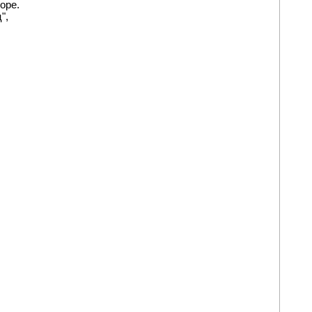
оре.
",