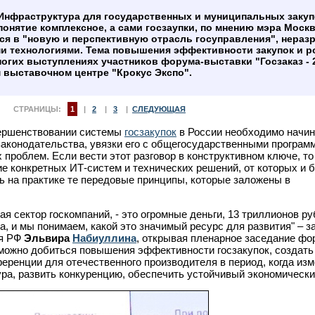
Инфраструктура для государственных и муниципальных закуп
понятие комплексное, а сами госзаупки, по мнению мэра Моск
ся в "новую и перспективную отрасль госуправления", нераз
 технологиями. Тема повышения эффективности закупок и р
ногих выступлениях участников форума-выставки "Госзаказ - 
выставочном центре "Крокус Экспо".
СТРАНИЦЫ:
1
|
2
|
3
|
СЛЕДУЮЩАЯ
вершенствовании системы
госзакупок
в России необходимо начин
законодательства, увязки его с общегосударственными програм
проблем. Если вести этот разговор в конструктивном ключе, то
е конкретных ИТ-систем и технических решений, от которых и 
ть на практике те передовые принципы, которые заложены в
ая сектор госкомпаний, - это огромные деньги, 13 триллионов ру
, и мы понимаем, какой это значимый ресурс для развития" – з
ия РФ
Эльвира
Набиуллина
, открывая пленарное заседание фо
можно добиться повышения эффективности госзакупок, создать
ренции для отечественного производителя в период, когда из
а, развить конкуренцию, обеспечить устойчивый экономический