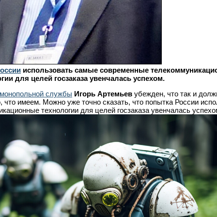
оссии
использовать самые современные телекоммуникаци
гии для целей госзаказа увенчалась успехом.
имонопольной службы
Игорь Артемьев
убежден, что так и долж
 что имеем. Можно уже точно сказать, что попытка России исп
кационные технологии для целей госзаказа увенчалась успехо