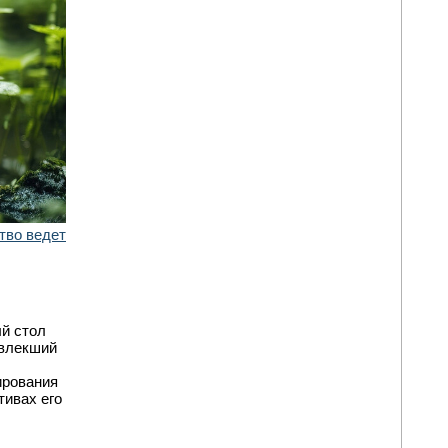
тво ведет
ый стол
ивлекший
ирования
тивах его