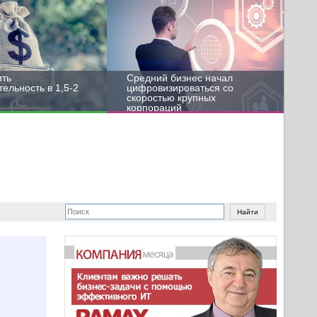
ить
Средний бизнес начал
ельность в 1,5-2
цифровизироваться со
скоростью крупных
корпораций