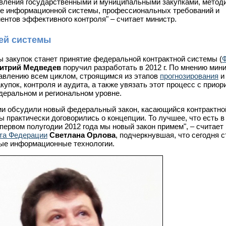
авления государственными и муниципальными закупками, метод
тие информационной системы, профессиональных требований и
ентов эффективного контроля" – считает министр.
ей системы
ы закупок станет принятие федеральной контрактной системы (
итрий Медведев
поручил разработать в 2012 г. По мнению мини
равлению всем циклом, строящимся из этапов
прогнозирования
и
упок, контроля и аудита, а также увязать этот процесс с приор
деральном и региональном уровне.
ии обсудили новый федеральный закон, касающийся контрактно
ы практически договорились о концепции. То лучшее, что есть 
 первом полугодии 2012 года мы новый закон примем", – считает
та Федерации
Светлана Орлова
, подчеркнувшая, что сегодня 
ые информационные технологии.