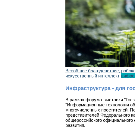
Всеобщее благоденствие, робок
искусственный интеллект
цифро
Инфраструктура - для го
В рамках форума-выставки "Госз
"Информационные технологии обе
многочисленных посетителей. П
представителей Федерального ка
общероссийского официального с
развития.