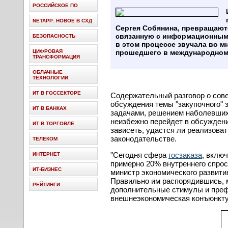
РОССИЙСКОЕ ПО
NETAPP: НОВОЕ В СХД
Сергея Собянина, превращают
связанную с информационными
БЕЗОПАСНОСТЬ
в этом процессе звучала во м
ЦИФРОВАЯ
прошедшего в международном 
ТРАНСФОРМАЦИЯ
ОБЛАЧНЫЕ
ТЕХНОЛОГИИ
ИТ В ГОССЕКТОРЕ
Содержательный разговор о со
обсуждения темы "закупочного" 
ИТ В БАНКАХ
задачами, решением наболевших 
неизбежно перейдет в обсуждени
ИТ В ТОРГОВЛЕ
зависеть, удастся ли реализова
законодательстве.
ТЕЛЕКОМ
"Сегодня сфера
госзаказа
, включ
ИНТЕРНЕТ
примерно 20% внутреннего спроса
ИТ-БИЗНЕС
министр экономического развит
Правильно им распорядившись, 
РЕЙТИНГИ
дополнительные стимулы и префе
внешнеэкономическая конъюнктур