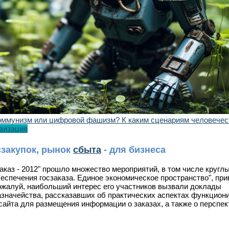
оммунизм или цифровой фашизм? К каким сценариям человечес
визация
сзакупок, рынок
сбыта
- для бизнеса
аказ - 2012" прошло множество мероприятий, в том числе кругл
спечения госзаказа. Единое экономическое пространство", пр
ожалуй, наибольший интерес его участников вызвали доклады
значейства, рассказавших об практических аспектах функцион
айта для размещения информации о заказах, а также о перспек