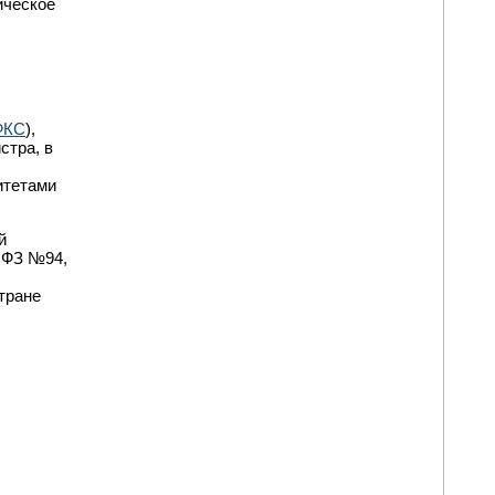
ическое
ФКС
),
стра, в
итетами
й
в ФЗ №94,
стране