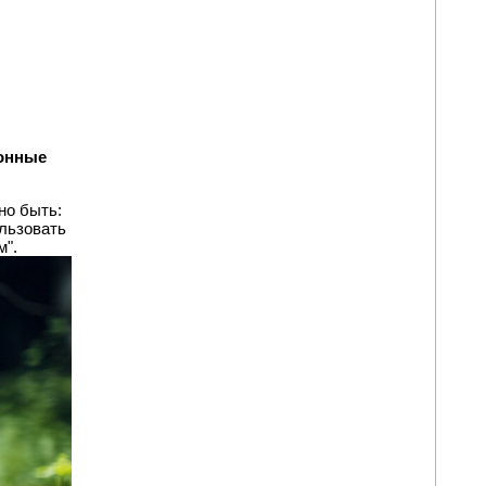
онные
но быть:
ользовать
м".