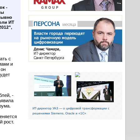
ок -
вы
рывно
оли ИТ
2012",
ать с
мами и
 он
будет
блей, -
аявила
рума.
ИТ-директор УАЗ — о цифровой трансформации с
решениями Siemens, Oracle и «1С»
меняется
 рост.