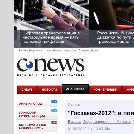
Цифровая трансформация в
Российский бизнес
нестабильное время — пять
движется по пути
полезных лайфхаков
трансформации
Twitter (topnews)
Facebook
Youtube
Яндекс.Дзен
АНАЛИТИКА
CNEWS
НОВОСТИ
КОНФЕРЕНЦИИ
ЖУР
УМНЫЙ ГОРОД
Статья
"Госзаказ-2012": в п
ЛАЙФХАКИ
ЦИФРОВИЗАЦИИ
Бизнес
Информационное общество
КОРПОРАТИВНАЯ
МОБИЛЬНОСТЬ
01.03.2012, Чт, 13:03, Мск