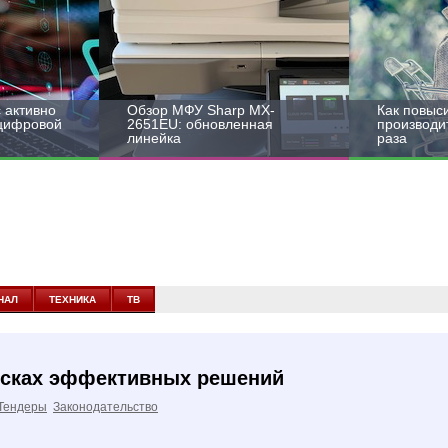
 активно
Обзор МФУ Sharp MX-
Как повыс
 цифровой
2651EU: обновленная
производит
линейка
раза
НАЛ
ТЕХНИКА
ТВ
оисках эффективных решений
Тендеры
Законодательство