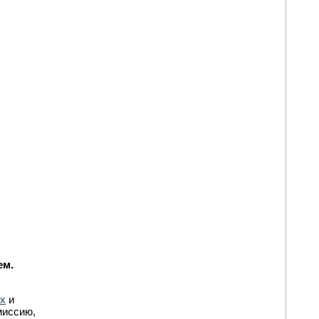
ем.
х
и
миссию,