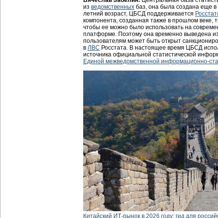
Вячеслав Забелин:
Центральная база статист
из
ведомственных
баз, она была создана еще в 
летний возраст, ЦБСД поддерживается
Росстат
компонента, созданная также в прошлом веке, 
чтобы ее можно было использовать на соврем
платформе. Поэтому она временно выведена и
пользователям может быть открыт санкционир
в
ЛВС
Росстата. В настоящее время ЦБСД испол
источника официальной статистической инфор
Единой межведомственной информационно-ста
Китайский ИТ-рынок в 2026 году: гид для россий