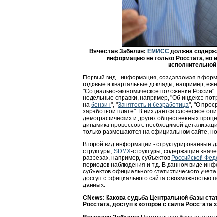
Вячеслав Забелин:
ЕМИСС
должна содерж
информацию не только Росстата, но 
исполнительной
Первый вид - информация, создаваемая в форме
годовые и квартальные доклады, например, еж
"Социально-экономическое положение России". 
недельные справки, например, "Об индексе потр
на
бензин
", "
Занятость и безработица
", "О про
заработной плате". В них дается словесное оп
демографических и других общественных проце
динамика процессов с необходимой детализац
только размещаются на официальном сайте, но
Второй вид информации - структурированные 
структуры,
SDMX
-структуры, содержащие значе
разрезах, например, субъектов
Российской Фед
периодов наблюдения и т.д. В данном виде ин
субъектов официального статистического учета
доступ с официального сайта с возможностью
данных.
CNews: Какова судьба Центральной базы ста
Росстата, доступ к которой с сайта Росстата 