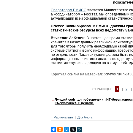
показател
Оператором ЕМИСС
является Министерство св
а координатором – Росстат. Мы определяем и 
актуализации всей официальной статистическ
CNews: Таким образом, в ЕМИСС должны хр
статистические ресурсы всех ведомств? Зач
Вячеслав Забелин:
В настоящее время статист
хранятся в базах данных различной архитекту
Для того чтобы получить необходимую какой л
системе статистическую информацию, требуетс
по отдельности. Такая ситуация должна быть и
информационные системы должны по одному з
статистическую информацию по всему необход
Короткая ссылка на материал:
//cnews.ru/link/a3
СТРАНИЦЫ:
1
|
2
Лучший софт для обеспечения ИТ-безопасност
CNewsMarket. С ценами.
Распечатать
Для блога