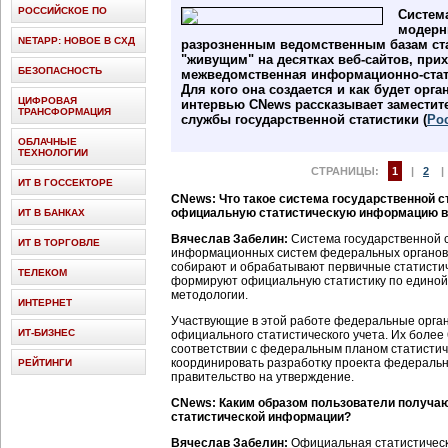
РОССИЙСКОЕ ПО
Система
модерн
NETAPP: НОВОЕ В СХД
разрозненным ведомственным базам ста
"живущим" на десятках веб-сайтов, при
БЕЗОПАСНОСТЬ
межведомственная информационно-стат
Для кого она создается и как будет орга
ЦИФРОВАЯ
интервью CNews рассказывает заместит
ТРАНСФОРМАЦИЯ
службы государственной статистики (
Ро
ОБЛАЧНЫЕ
ТЕХНОЛОГИИ
СТРАНИЦЫ:
1
|
2
ИТ В ГОССЕКТОРЕ
CNews: Что такое система государственной с
официальную статистическую информацию в
ИТ В БАНКАХ
Вячеслав Забелин:
Система государственной с
ИТ В ТОРГОВЛЕ
информационных систем федеральных органо
собирают и обрабатывают первичные статисти
ТЕЛЕКОМ
формируют официальную статистику по единой 
методологии.
ИНТЕРНЕТ
Участвующие в этой работе федеральные орга
ИТ-БИЗНЕС
официального статистического учета. Их более 
соответствии с федеральным планом статистич
координировать разработку проекта федерально
РЕЙТИНГИ
правительство на утверждение.
CNews: Каким образом пользователи получаю
статистической информации?
Вячеслав Забелин:
Официальная статистическ