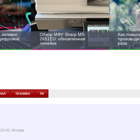
 активно
Обзор МФУ Sharp MX-
Как повыс
 цифровой
2651EU: обновленная
производит
линейка
раза
НАЛ
ТЕХНИКА
ТВ
 19:00, Москва