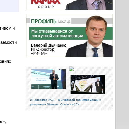
тивом и
даемости
ловиях
ИТ-директор УАЗ — о цифровой трансформации с
решениями Siemens, Oracle и «1С»
е»,