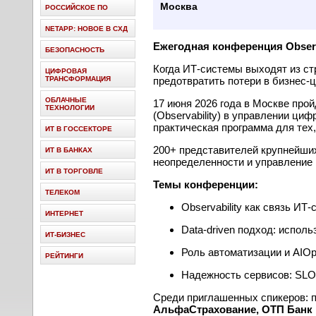
Москва
РОССИЙСКОЕ ПО
NETAPP: НОВОЕ В СХД
Ежегодная конференция Observa
БЕЗОПАСНОСТЬ
Когда ИТ-системы выходят из ст
ЦИФРОВАЯ
ТРАНСФОРМАЦИЯ
предотвратить потери в бизнес-
ОБЛАЧНЫЕ
17 июня 2026 года в Москве про
ТЕХНОЛОГИИ
(Observability) в управлении ци
практическая программа для тех
ИТ В ГОССЕКТОРЕ
200+ представителей крупнейших
ИТ В БАНКАХ
неопределенности и управление 
ИТ В ТОРГОВЛЕ
Темы конференции:
ТЕЛЕКОМ
Observability как связь ИТ
ИНТЕРНЕТ
Data-driven подход: испол
ИТ-БИЗНЕС
Роль автоматизации и AIOp
РЕЙТИНГИ
Надежность сервисов: SLO
Среди приглашенных спикеров: 
АльфаСтрахование, ОТП Банк