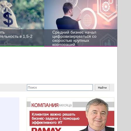
ить
Средний бизнес начал
ельность в 1,5-2
цифровизироваться со
скоростью крупных
корпораций