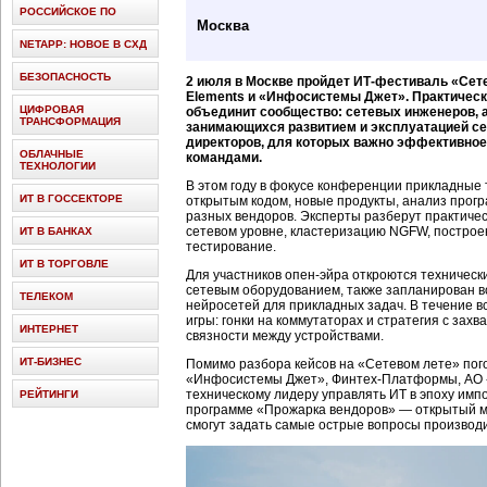
РОССИЙСКОЕ ПО
Москва
NETAPP: НОВОЕ В СХД
БЕЗОПАСНОСТЬ
2 июля в Москве пройдет ИТ-фестиваль «Сете
Elements и «Инфосистемы Джет». Практическ
ЦИФРОВАЯ
объединит сообщество: сетевых инженеров, а
ТРАНСФОРМАЦИЯ
занимающихся развитием и эксплуатацией се
директоров, для которых важно эффективно
ОБЛАЧНЫЕ
командами.
ТЕХНОЛОГИИ
В этом году в фокусе конференции прикладные т
ИТ В ГОССЕКТОРЕ
открытым кодом, новые продукты, анализ прог
разных вендоров. Эксперты разберут практичес
сетевом уровне, кластеризацию NGFW, построен
ИТ В БАНКАХ
тестирование.
ИТ В ТОРГОВЛЕ
Для участников опен-эйра откроются техническ
сетевым оборудованием, также запланирован 
ТЕЛЕКОМ
нейросетей для прикладных задач. В течение в
игры: гонки на коммутаторах и стратегия с захв
ИНТЕРНЕТ
связности между устройствами.
ИТ-БИЗНЕС
Помимо разбора кейсов на «Сетевом лете» пог
«Инфосистемы Джет», Финтех-Платформы, АО 
техническому лидеру управлять ИТ в эпоху имп
РЕЙТИНГИ
программе «Прожарка вендоров» — открытый м
смогут задать самые острые вопросы производ