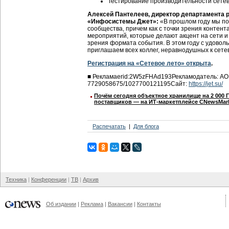
Тестирование производительности сете
Алексей Пантелеев, директор департамента 
«Инфосистемы Джет»:
«В прошлом году мы по
сообщества, причем как с точки зрения контен
мероприятий, которые делают акцент на сети и з
зрения формата события. В этом году с удово
приглашаем всех коллег, неравнодушных к сете
Регистрация на «Сетевое лето» открыта
.
■
Реклама
erid:2W5zFHAd193
Рекламодатель:
АО
7729058675/1027700121195
Сайт:
https://jet.su/
Почём сегодня объектное хранилище на 2 000 
поставщиков ― на ИТ-маркетплейсе CNewsMar
Распечатать
Для блога
Техника
Конференции
ТВ
Архив
Об издании
Реклама
Вакансии
Контакты