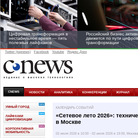
Цифровая трансформация в
Российский бизнес актив
нестабильное время — пять
движется по пути цифро
полезных лайфхаков
трансформации
Twitter (topnews)
Facebook
Youtube
Яндекс.Дзен
Средний бизнес начал
цифровизироваться со
скоростью крупных
CNEWS
НОВОСТИ
АНАЛИТИКА
КОНФЕРЕНЦИИ
ЖУРНАЛ
корпораций
УМНЫЙ ГОРОД
КАЛЕНДАРЬ СОБЫТИЙ
«Сетевое лето 2026»: технич
ЛАЙФХАКИ
ЦИФРОВИЗАЦИИ
в Москве
КОРПОРАТИВНАЯ
МОБИЛЬНОСТЬ
02 июля 2026 в 10:00 - 02 июля 2026 в 19:00, Москв