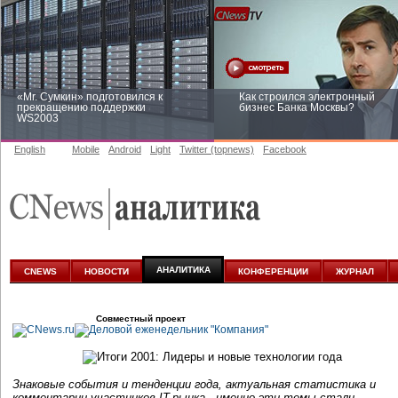
«Mr. Сумкин» подготовился к
Как строился электронный
прекращению поддержки
бизнес Банка Москвы?
WS2003
English
Mobile
Android
Light
Twitter (topnews)
Facebook
Заоблачная оптимизация: как
Рейтинг CNewsInfrastructure 20
Faberlic изменил подход к
приглашаем участвовать
аналитике
АНАЛИТИКА
CNEWS
НОВОСТИ
КОНФЕРЕНЦИИ
ЖУРНАЛ
Совместный проект
Знаковые события и тенденции года, актуальная статистика и
комментарии участников IT-рынка - именно эти темы стали