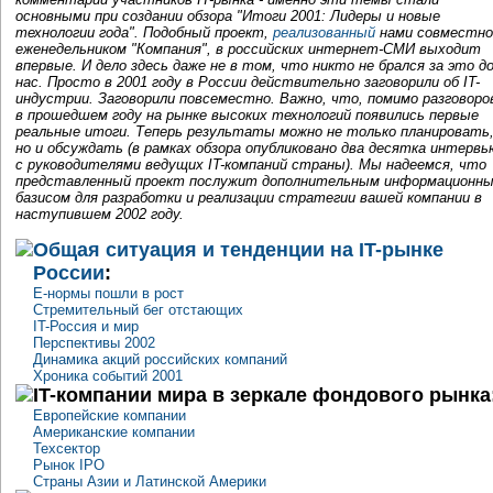
основными при создании обзора "Итоги 2001: Лидеры и новые
технологии года". Подобный проект,
реализованный
нами совместно
еженедельником "Компания", в российских интернет-СМИ выходит
впервые. И дело здесь даже не в том, что никто не брался за это д
нас. Просто в 2001 году в России действительно заговорили об IT-
индустрии. Заговорили повсеместно. Важно, что, помимо разговоро
в прошедшем году на рынке высоких технологий появились первые
реальные итоги. Теперь результаты можно не только планировать
но и обсуждать (в рамках обзора опубликовано два десятка интервь
с руководителями ведущих IT-компаний страны). Мы надеемся, что
представленный проект послужит дополнительным информационн
базисом для разработки и реализации стратегии вашей компании в
наступившем 2002 году.
Общая ситуация и тенденции на IT-рынке
России
:
Е-нормы пошли в рост
Стремительный бег отстающих
IT-Россия и мир
Перспективы 2002
Динамика акций российских компаний
Хроника событий 2001
IT-компании мира в зеркале фондового рынка
Европейские компании
Американские компании
Техсектор
Рынок IPO
Страны Азии и Латинской Америки