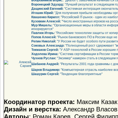
Бобровников Борис:
"Диалог с заказчиком начинается се
Воронецкий Эдуард:
"Лучший результат в следующем год
Дащинский Евгений:
"Системная интеграция окончатель
Игошин Юрий:
"Для получения прибыли необходимы ор
Квашенко Кирилл:
"Российский IT-рынок - один из наиб
Кузовкин Алексей:
"Число иностранных игроков на росс
Мур Мишель:
"Организационные меры в области инфор
игнорируются"
Павлюк Игорь:
"Российские технологии защиты от копир
Попов Алексей:
"Рынок банковского ПО в России еще н
Репин Николай:
"У России не будет особого пути развит
Соковых Александр:
"Полноценный рост сдерживает "в
Токмаков Сергей:
"У ASP-технологий в России хорошие 
Ходолева Ирина:
"Система сертификации в России тор
Чухнов Руслан:
"Эксимер" намерен стать в следующем 
Шабанов Андрей:
"Результаты 2001 года сравнимы с до
Шаров Владимир:
"Компьютерная отрасль наиболее всех
Шашурин Сергей:
"Тенденции благоприятные"
Координатор проекта:
Максим Казак
Дизайн и верстка:
Александр Власов
Авторы
: Роман Карев, Сергей Филипп