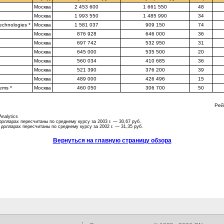
Москва
2 453 600
1 661 550
48
Москва
1 993 550
1 485 990
34
echnologies *
Москва
1 581 037
909 150
74
Москва
876 928
646 000
36
Москва
697 742
532 950
31
Москва
645 000
535 500
20
Москва
560 034
410 685
36
Москва
521 390
376 200
39
Москва
489 000
426 496
15
ems *
Москва
460 050
306 700
50
Рей
nalytics
 долларах пересчитаны по среднему курсу за 2003 г. — 30,67 руб.
в долларах пересчитаны по среднему курсу за 2002 г. — 31,35 руб.
Вернуться на главную страницу обзора