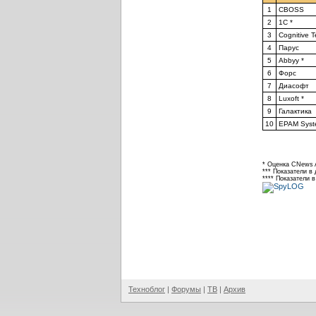
1
CBOSS
2
1С *
3
Cognitive T
4
Парус
5
Abbyy *
6
Форс
7
Диасофт
8
Luxoft *
9
Галактика
10
EPAM Syst
* Оценка CNews A
*** Показатели в
**** Показатели 
Техноблог
|
Форумы
|
ТВ
|
Архив