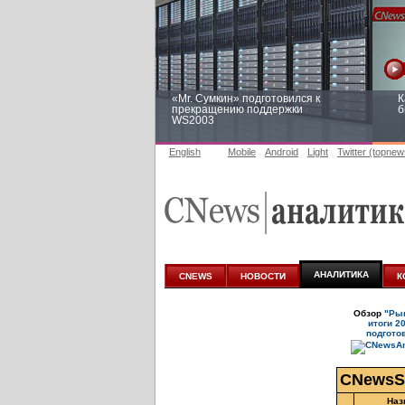
«Mr. Сумкин» подготовился к
К
прекращению поддержки
б
WS2003
English
Mobile
Android
Light
Twitter (topnew
Заоблачная оптимизация: как
Р
Faberlic изменил подход к
п
аналитике
АНАЛИТИКА
CNEWS
НОВОСТИ
К
Обзор
"Рын
итоги 2
подгото
CNewsS
Наз