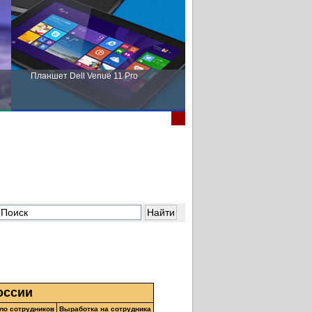
Планшет Dell Venue 11 Pro
Пора выбирать Fujitsu!
оссии
ло сотрудников
Выработка на сотрудника