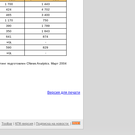
1 700
1 443
424
4 702
465
3 400
1 170
750
390
1 789
350
1 843
641
874
н/д
-
590
829
н/д
-
тинг подготовлен CNews Analytics. Март 2004
Версия для печати
Toolbar
|
КПК-версия
|
Подписка на новости
|