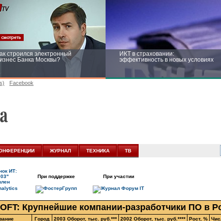
ак строился электронный
ИКТ в страховании:
изнес Банка Москвы?
эффективность в новых условиях
s)
Facebook
ейтинг CNewsInfrastructure 2015:
Информационная безопасность
риглашаем участвовать
бизнеса и госструктур: развитие в
новых условиях
ОНФЕРЕНЦИИ
ЖУРНАЛ
ТЕХНИКА
ТВ
ок ИТ:
003"
При поддержке
При участии
влен
OFT: Крупнейшие компании-разработчики ПО в Р
вание
Город
2003 Оборот, тыс. руб.***
2002 Оборот, тыс. руб.****
Рост, %
Чис