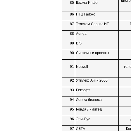
Дистр
85
Школа-Инфо
86
НТЦ Галэкс
87
Телеком-Сервис
ИТ
88
Auriga
89
BIS
90
Системы и проекты
91
Netwell
тел
92
Утилекс АйТи 2000
93
Рексофт
94
Логика бизнеса
95
Ронда Лимитед
96
ЭпикРус
97
ЛЕТА
Ко