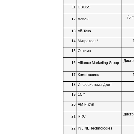
11
CBOSS
Дис
12
Алион
13
Ай-Теко
14
Микротест *
15
Оптима
Дистр
16
Alliance Marketing Group
17
Компьюлинк
18
Инфосистемы Джет
19
1С *
20
АМТ-Груп
Дистр
21
RRC
22
INLINE Technologies