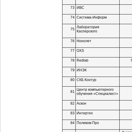
73
ИВС
74
Система-Информ
Лаборатория
75
Касперского
76
Нонолет
77
OXS
78
Redlab
79
ИНЭК
80
СКБ Контур
Центр компьютерного
81
обучения «Специалист»
82
Аскон
83
Интертех
84
Поликом Про