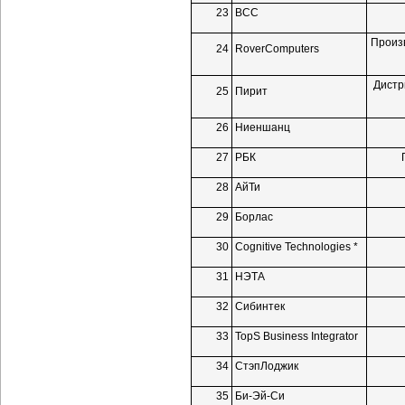
23
ВСС
Произ
24
RoverComputers
Дистр
25
Пирит
26
Ниеншанц
27
РБК
28
АйТи
29
Борлас
30
Cognitive Technologies *
31
НЭТА
32
Сибинтек
33
TopS Business Integrator
34
СтэпЛоджик
35
Би-Эй-Си