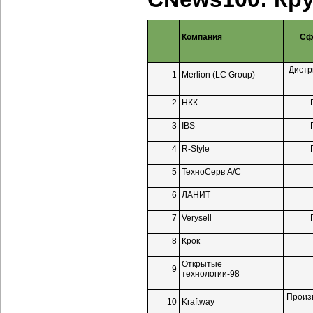
Компания
Сф
Дистр
1
Merlion (LC Group)
2
НКК
3
IBS
4
R-Style
5
ТехноСерв А/C
6
ЛАНИТ
7
Verysell
8
Крок
Открытые
9
технологии-98
Произ
10
Kraftway