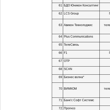
61
БДО Юникон Консалтинг
62
LCS Group
63
Авикон Текнолоджис
тел
64
Plus Communications
65
ТелеСвязь
66
F1
67
ОТР
68
SCAN
69
Бизнес волна*
70
ВИМКОМ
тел
71
Банк’с Софт Системс
72
Прогноз