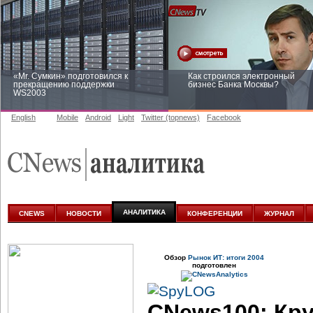
«Mr. Сумкин» подготовился к
Как строился электронный
прекращению поддержки
бизнес Банка Москвы?
WS2003
English
Mobile
Android
Light
Twitter (topnews)
Facebook
Заоблачная оптимизация: как
Рейтинг CNewsInfrastructure 20
Faberlic изменил подход к
приглашаем участвовать
аналитике
АНАЛИТИКА
CNEWS
НОВОСТИ
КОНФЕРЕНЦИИ
ЖУРНАЛ
Обзор
Рынок ИТ: итоги 2004
подготовлен
CNews100: Кр