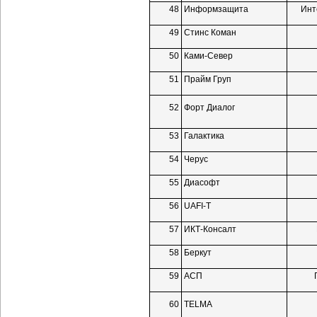
48
Информзащита
Инт
49
Стинс Коман
50
Ками-Север
51
Прайм Груп
52
Форт Диалог
53
Галактика
54
Черус
55
Диасофт
56
UAFI-T
57
ИКТ-Консалт
58
Беркут
59
АСП
60
TELMA