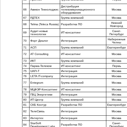
Дистрибуция
66
Авикон Текнолоджис
телекоммуникационного
Москва
оборудования
67
РДТЕХ
Группа компаний
Москва
Нижний
68
Telma (Teleca Russia)
Разработка ПО
Новгород
Аудит-новые
Санкт-
69
ИТ-консалтинг
технологии
Петербург
Набережные
70
Форт Диалог
Интеграция
Челны
71
АСП
Группа компаний
Екатеринбург
72
AT Consulting
ИТ-консалтинг
Москва
73
ИКТ
Группа компаний
Москва
74
Парма-Телеком
ИТ-консалтинг
Пермь
75
UAFI-T
Интеграция
Москва
76
LETA IT-company
Интеграция
Москва
77
Entegrum
Группа компаний
Москва
78
МЦФЭР-Консалтинг
ИТ-консалтинг
Москва
79
ГВЦ Энергетики
Интеграция
Москва
80
ИТ-Центр
Группа компаний
Москва
81
СКБ Контур
Разработка ПО
Екатеринбург
82
ТелеСвязь
Интеграция
Москва
83
Интертех
Интеграция
Москва
StarSoft
Санкт-
84
Разработка ПО
Development Labs
Петербург