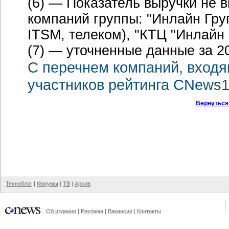
(6) — Показатель выручки не
компаний группы: "Инлайн Гру
ITSM, телеком), "КТЦ "Инлайн 
(7) — уточненные данные за 20
С перечнем компаний, входя
участников рейтинга CNews1
Вернуться
Техноблог
|
Форумы
|
ТВ
|
Архив
Об издании
|
Реклама
|
Вакансии
|
Контакты