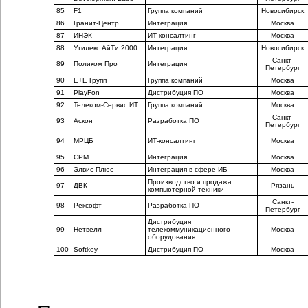
85
F1
Группа компаний
Новосибирск
86
Гранит-Центр
Интеграция
Москва
87
ИНЭК
ИТ-консалтинг
Москва
88
Утилекс АйТи 2000
Интеграция
Новосибирск
Санкт-
89
Поликом Про
Интеграция
Петербург
90
Е+Е Групп
Группа компаний
Москва
91
PlayFon
Дистрибуция ПО
Москва
92
Телеком-Сервис ИТ
Группа компаний
Москва
Санкт-
93
Аскон
Разработка ПО
Петербург
94
МРЦБ
ИТ-консалтинг
Москва
95
CPM
Интеграция
Москва
96
Элвис-Плюс
Интеграция в сфере ИБ
Москва
Производство и продажа
97
ДВК
Рязань
компьютерной техники
Санкт-
98
Рексофт
Разработка ПО
Петербург
Дистрибуция
99
Нетвелл
телекоммуникационного
Москва
оборудования
100
Softkey
Дистрибуция ПО
Москва