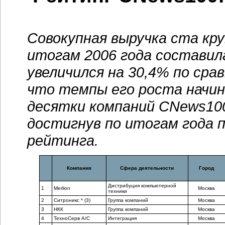
Совокупная выручка ста кр
итогам 2006 года составил
увеличился на 30,4% по срав
что темпы его роста начин
десятки компаний CNews100
достигнув по итогам года 
рейтинга.
Компания
Сфера деятельности
Город
Дистрибуция компьютерной
1
Merlion
Москва
техники
2
Ситроникс * (3)
Группа компаний
Москва
3
НКК
Группа компаний
Москва
4
ТехноСерв А/С
Интеграция
Москва