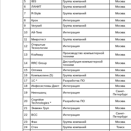
5
IBS
Группа компаний
Москва
6
ЛАНИТ
Группа компаний
Москва
7
R-Style
Группа компаний
Москва
8
Крок
Интеграция
Москва
9
Verysell
Группа компаний
Москва
10
Ай-Теко
Интеграция
Москва
11
Микротест
Группа компаний
Москва
Открытые
12
Интеграция
Москва
Технологии
Производство компьютерной
13
Kraftway
Москва
техники
Дистрибуция компьютерной
14
RRC Group
Москва
техники
15
Оптима
Интеграция
Москва
16
Компьюлинк (5)
Группа компаний
Москва
17
1С *
Разработка ПО
Москва
18
Инфосистемы Джет
Интеграция
Москва
Санкт-
19
Ниеншанц
Интеграция
Петербург
Cognitive
20
Разработка ПО
Москва
Technologies *
21
Энвижн Груп
Интеграция
Москва
Санкт-
22
BCC
Интеграция
Петербург
23
Фан
Группа компаний
Москва
24
Стек
Группа компаний
Томск