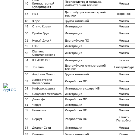
НИКС
Производство и продажа
46
Компьютерный
Москва
компьютерной техники
Супермаркет
Дистрибуция компьютерной
47
РЕТ
Воронеж
техники
48
Форс
Группа компаний
Москва
49
Стинс Коман
Интеграция
Москва
50
Прайм Груп
Интеграция
Москва
51
Новый Диск *
Дистрибуция ПО
Москва
52
ОТР
Интеграция
Москва
Diamond
53
Интеграция
Москва
Communications
54
ICL-КПО ВС
Интеграция
Казань
Дистрибуция компьютерной
55
Трилайн
Екатеринбург
техники
56
Amphora Group
Группа компаний
Москва
Лаборатория
57
Разработка ПО
Москва
Касперского
58
Информзащита
Интеграция в сфере ИБ
Москва
59
Computer Mechanics
Интеграция
Москва
60
Диасофт
Разработка ПО
Москва
61
Черус
Интеграция
Москва
62
Галактика
Разработка ПО
Москва
Санкт-
63
Беркут
Разработка ПО
Петербург
64
Диалог-Сети
Интеграция
Москва
65
Прогноз
Группа компаний
Пермь