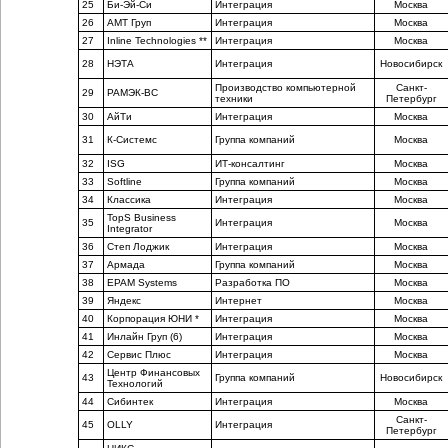
25
Би-Эй-Си
Интеграция
Москва
26
АМТ Груп
Интеграция
Москва
27
Inline Technologies **
Интеграция
Москва
28
НЭТА
Интеграция
Новосибирск
Производство компьютерной
Санкт-
29
РАМЭК-ВС
техники
Петербург
30
АйТи
Интеграция
Москва
31
К-Системс
Группа компаний
Москва
32
ISG
ИТ-консалтинг
Москва
33
Softline
Группа компаний
Москва
34
Классика
Интеграция
Москва
TopS Business
35
Интеграция
Москва
Integrator
36
Степ Лоджик
Интеграция
Москва
37
Армада
Группа компаний
Москва
38
EPAM Systems
Разработка ПО
Москва
39
Яндекс
Интернет
Москва
40
Корпорация ЮНИ *
Интеграция
Москва
41
Инлайн Груп (6)
Интеграция
Москва
42
Сервис Плюс
Интеграция
Москва
Центр Финансовых
43
Группа компаний
Новосибирск
Технологий
44
Сибинтек
Интеграция
Москва
Санкт-
45
OLLY
Интеграция
Петербург