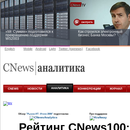
«Mr. Сумкин» подготовился к
Как строился электронный
прекращению поддержки
бизнес Банка Москвы?
WS2003
English
Mobile
Android
Light
Twitter (topnews)
Facebook
Заоблачная оптимизация: как
Рейтинг CNewsInfrastructure 20
Faberlic изменил подход к
приглашаем участвовать
аналитике
АНАЛИТИКА
CNEWS
НОВОСТИ
КОНФЕРЕНЦИИ
ЖУРНАЛ
Обзор
"Рынок ИТ: Итоги 2006"
подготовлен
При поддержке
Рейтинг CNews100