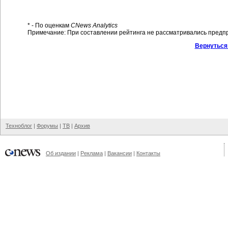
* - По оценкам
CNews Analytics
Примечание: При составлении рейтинга не рассматривались предпри
Вернуться
Техноблог
|
Форумы
|
ТВ
|
Архив
Об издании
|
Реклама
|
Вакансии
|
Контакты