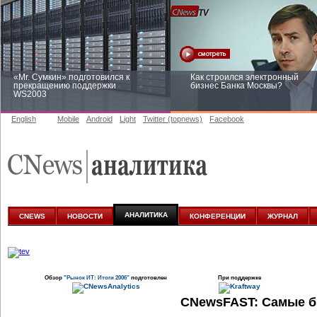
«Mr. Сумкин» подготовился к
Как строился электронный
прекращению поддержки
бизнес Банка Москвы?
WS2003
English
Mobile
Android
Light
Twitter (topnews)
Facebook
Заоблачная оптимизация: как
Рейтинг CNewsInfrastructure 20
Faberlic изменил подход к
приглашаем участвовать
аналитике
АНАЛИТИКА
CNEWS
НОВОСТИ
КОНФЕРЕНЦИИ
ЖУРНАЛ
Обзор
"Рынок ИТ: Итоги 2006"
подготовлен
При поддержке
CNewsFAST: Самые б