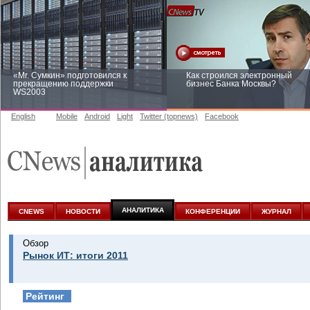
«Mr. Сумкин» подготовился к
Как строился электронный
прекращению поддержки
бизнес Банка Москвы?
WS2003
English
Mobile
Android
Light
Twitter (topnews)
Facebook
Заоблачная оптимизация: как
Рейтинг CNewsInfrastructure 20
Faberlic изменил подход к
приглашаем участвовать
аналитике
АНАЛИТИКА
CNEWS
НОВОСТИ
КОНФЕРЕНЦИИ
ЖУРНАЛ
Обзор
Рынок ИТ: итоги 2011
Рейтинг