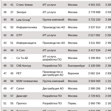
38
41
Стинс Коман
ИТ-услуги
Москва
4 501 015
3 20
39
37
Экопрог
ИТ-услуги
Москва
3 778 898
3 53
*
40
38
Группа компаний
Москва
3 722 220
3 39
Leta Group
41
50
Информтехника
Производство АО
Москва
3 537 914
2 38
42
40
ОТР
ИТ-услуги
Москва
3 517 092
3 25
43
51
Информзащита
Производство АО
Москва
3 511 950
2 35
44
49
X-Com
ИТ-услуги
Москва
3 417 534
2 44
ИТ-услуги,
45
-
Си Ти Ай
Москва
3 290 854
1 47
разработка ПО
46
52
СКБ Контур
Разработка ПО
Екатеринбург
3 100 000
2 29
Производство и
47
45
РЕТ
Воронеж
3 092 154
2 83
дистрибуция АО
48
68
M2M телематика
Группа компаний
Москва
3 004 000
1 21
49
47
Сател
Дистрибуция АО
Москва
2 990 266
2 49
50
57
Диасофт
Разработка ПО
Москва
2 729 821
2 04
51
55
Прогноз
Разработка ПО
Пермь
2 660 790
2 18