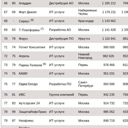
66
80
Аладдин
Дистрибуция АО
Москва
1 185 212
794
Набережные
67
69
Форт Диалог
ИТ-услуги
1 176 211
1 19
Челны
(6)
68
-
ИТ-услуги
Краснодар
1 143 662
Сириус
(7)
69
63
Разработка АО
Москва
1 141 428
1 33
Т-Платформы
70
78
Форус
Дистрибуция ПО
Иркутск
1 116 941
881
71
74
Гетнет Консалтинг
ИТ-услуги
Москва
990 000
980
Нижний
72
75
Апрель
ИТ-услуги
982 626
952
Новгород
(8)
73
79
ИТ-услуги
Пермь
978 466
811
Парма-Телеком
74
76
КАМИ
ИТ-услуги
Москва
951 031
923
Санкт-
75
77
Digital Design
Разработка ПО
950 586
908
Петербург
76
81
ИВС
Группа компаний
Пермь
942 235
756
77
83
Аутсорсинг 24
ИТ-услуги
Москва
914 732
732
78
99
ЗащитаИнфоТранс
ИТ-услуги
Москва
885 052
433
79
87
Неофлекс
ИТ-услуги
Москва
848 719
625