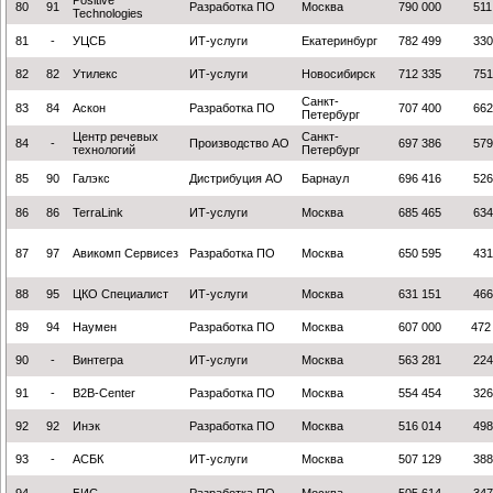
Positive
80
91
Разработка ПО
Москва
790 000
511
Technologies
81
-
УЦСБ
ИТ-услуги
Екатеринбург
782 499
330
82
82
Утилекс
ИТ-услуги
Новосибирск
712 335
751
Санкт-
83
84
Аскон
Разработка ПО
707 400
662
Петербург
Центр речевых
Санкт-
84
-
Производство АО
697 386
579
технологий
Петербург
85
90
Галэкс
Дистрибуция АО
Барнаул
696 416
526
86
86
TerraLink
ИТ-услуги
Москва
685 465
634
87
97
Авикомп Сервисез
Разработка ПО
Москва
650 595
431
88
95
ЦКО Специалист
ИТ-услуги
Москва
631 151
466
89
94
Наумен
Разработка ПО
Москва
607 000
472
90
-
Винтегра
ИТ-услуги
Москва
563 281
224
91
-
B2B-Center
Разработка ПО
Москва
554 454
326
92
92
Инэк
Разработка ПО
Москва
516 014
498
93
-
АСБК
ИТ-услуги
Москва
507 129
388