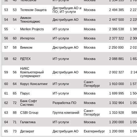
52
46
Телесвязь
ИТ-услуги
Москва
2 534 335
1 76
Дистрибуция АО и
53
53
Телеком-Защита
Москва
2 494 385
2 22
ПО; ИТ-услуги
Авикон
54
54
Дистрибуция АО
Москва
2 447 500
2 22
Текнолоджис
55
-
Merlion Projects
ИТ-услуги
Москва
2 386 538
1 38
56
60
Интертех
ИТ-услуги
Москва
2 377 322
2 30
57
58
Вимком
Дистрибуция АО
Москва
2 250 000
2 01
58
62
РДТЕХ
ИТ-услуги
Москва
2 088 881
1 65
НИКС
59
56
Компьютерный
Дистрибуция АО
Москва
2 002 327
2 14
супермаркет
Санкт-
60
64
Корус Консалтинг
ИТ-услуги
1 910 000
1 57
Петербург
61
65
Парус
ИТ-услуги
Москва
1 699 995
1 50
Банк Софт
62
72
Разработка ПО
Москва
1 332 964
1 05
Системс
Санкт-
63
88
СSBI Group
Группа компаний
1 310 928
589
Петербург
64
71
Галактика
ИТ-услуги
Москва
1 200 000
1 05
65
73
Датакрат
Дистрибуция АО
Екатеринбург
1 200 000
1 05