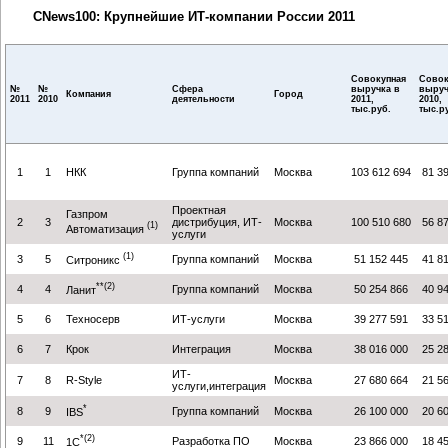
CNews100: Крупнейшие ИТ-компании России 2011
Совокупная
Совок
№
№
Сфера
выручка в
выруч
Компания
Город
2011
2010
деятельности
2011,
2010,
тыс.руб.
тыс.р
1
1
НКК
Группа компаний
Москва
103 612 694
81 3
Проектная
Газпром
2
3
дистрибуция, ИТ-
Москва
100 510 680
56 8
(1)
Автоматизация
услуги
(1)
3
5
Группа компаний
Москва
51 152 445
41 8
Ситроникс
**(2)
4
4
Группа компаний
Москва
50 254 866
40 9
Ланит
5
6
Техносерв
ИТ-услуги
Москва
39 277 591
33 5
6
7
Крок
Интеграция
Москва
38 016 000
25 2
ИТ-
7
8
R-Style
Москва
27 680 664
21 5
услуги,интеграция
*
8
9
Группа компаний
Москва
26 100 000
20 6
IBS
*(2)
9
11
Разработка ПО
Москва
23 866 000
18 4
1С