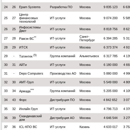
24
26
Epam Systems
Разработка ПО
Москва
9 835 123
6 63
Центр
25
27
финансовых
ИТ-услуги
Москва
9 074 200
5 58
технологий
Инфосистемы
26
25
ИТ-услуги
Москва
8 818 756
8 62
Джет
Санкт-
**
27
28
ИТ-услуги
6 394 285
5 31
Рамэк-ВС
Петербург
28
29
ИТСК
ИТ-услуги
Москва
6 373 374
4 91
(5)
29
-
Группа компаний
Альметьевск
6 317 785
4 13
Татинтек
30
31
АйТи
ИТ-услуги
Москва
6 180 000
4 69
31
-
Depo Computers
Производство АО
Москва
5 880 000
4 99
32
30
АМТ-Груп
ИТ-услуги
Москва
5 549 000
4 80
***
33
34
Группа компаний
Москва
5 205 000
4 10
Армада
34
43
Форс
Дистрибуция ПО
Москва
4 842 652
3 07
35
32
Инлайн Груп
ИТ-услуги
Москва
4 796 713
4 37
Скандинавский
36
39
Дистрибуция АО
Москва
4 646 544
3 27
дом
37
36
ICL-КПО ВС
ИТ-услуги
Казань
4 633 017
3 75