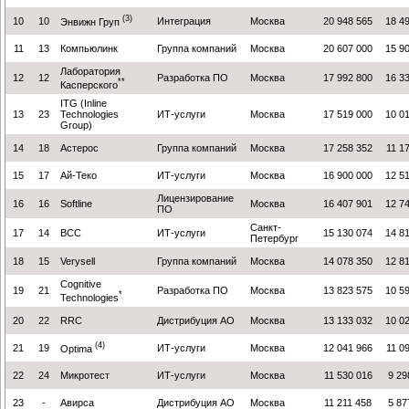
(3)
10
10
Интеграция
Москва
20 948 565
18 4
Энвижн Груп
11
13
Компьюлинк
Группа компаний
Москва
20 607 000
15 9
Лаборатория
12
12
Разработка ПО
Москва
17 992 800
16 3
**
Касперского
ITG (Inline
13
23
Technologies
ИТ-услуги
Москва
17 519 000
10 0
Group)
14
18
Астерос
Группа компаний
Москва
17 258 352
11 1
15
17
Ай-Теко
ИТ-услуги
Москва
16 900 000
12 5
Лицензирование
16
16
Softline
Москва
16 407 901
12 7
ПО
Санкт-
17
14
BCC
ИТ-услуги
15 130 074
14 8
Петербург
18
15
Verysell
Группа компаний
Москва
14 078 350
12 8
Cognitive
19
21
Разработка ПО
Москва
13 823 575
10 5
*
Technologies
20
22
RRC
Дистрибуция АО
Москва
13 133 032
10 0
(4)
21
19
ИТ-услуги
Москва
12 041 966
11 0
Optima
22
24
Микротест
ИТ-услуги
Москва
11 530 016
9 29
23
-
Авирса
Дистрибуция АО
Москва
11 211 458
5 87