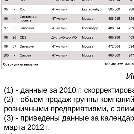
94
-
БИС
Разработка ПО
Москва
505 614
347
95
-
Хост
ИТ-услуги
Екатеринбург
505 000
288
Cистемы и
96
-
ИТ-услуги
Москва
488 915
326
проекты
97
-
Гипроком
ИТ-услуги
Краснодар
488 614
239
98
96
CBS
Дистрибуция АО
Москва
486 288
463
99
67
Энтегрум
ИТ-услуги
Москва
472 804
694
100
-
Сапран
ИТ-услуги
Москва
460 000
247
Совокупная выручка
868 404 422
644 4
И
(1) - данные за 2010 г. скорректиро
(2) - объем продаж группы компани
розничными предприятиями, с элим
(3) - приведены данные за календа
марта 2012 г.