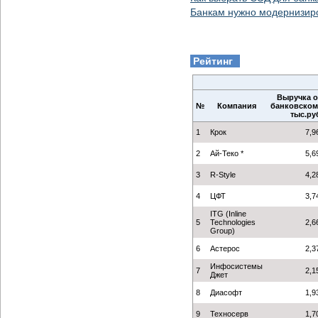
Банкам нужно модернизир
Рейтинг
Выручка о
№
Компания
банковском 
тыс.ру
1
Крок
7,9
2
Ай-Теко *
5,6
3
R-Style
4,2
4
ЦФТ
3,7
ITG (Inline
5
Technologies
2,6
Group)
6
Астерос
2,3
Инфосистемы
7
2,1
Джет
8
Диасофт
1,9
9
Техносерв
1,7