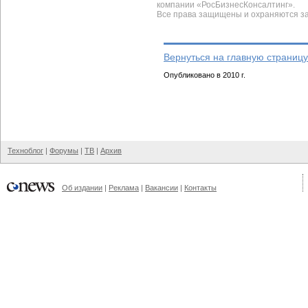
компании «РосБизнесКонсалтинг».
Все права защищены и охраняются з
Вернуться на главную страницу
Опубликовано в 2010 г.
Техноблог
|
Форумы
|
ТВ
|
Архив
Об издании
|
Реклама
|
Вакансии
|
Контакты