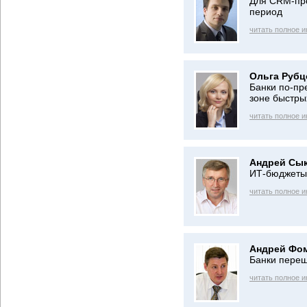
Для CRM-про
период
читать полное 
Ольга Рубц
Банки по-пр
зоне быстры
читать полное 
Андрей Сык
ИТ-бюджеты 
читать полное 
Андрей Фо
Банки переш
читать полное 