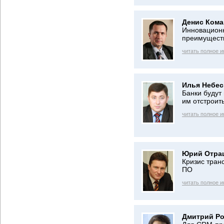
Денис Кома
Инновацион
преимущест
читать полное 
Илья Небес
Банки будут
им отстроить
читать полное 
Юрий Отра
Кризис тран
ПО
читать полное 
Дмитрий Ро