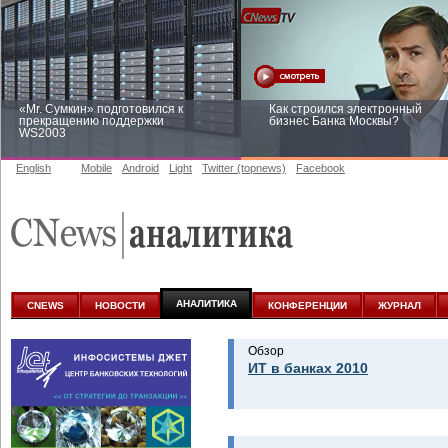
«Mr. Сумкин» подготовился к
Как строился электронный
прекращению поддержки
бизнес Банка Москвы?
WS2003
English
Mobile
Android
Light
Twitter (topnews)
Facebook
Заоблачная оптимизация: как
Рейтинг CNewsInfrastructure 20
Faberlic изменил подход к
приглашаем участвовать
аналитике
АНАЛИТИКА
CNEWS
НОВОСТИ
КОНФЕРЕНЦИИ
ЖУРНАЛ
Обзор
ИТ в банках 2010