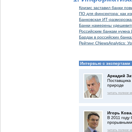
Кризис заставил банки по
ПО для финсектора: как и
Банковская ИТ-разморозка
Банки намерены удешевить
Российским банкам нужна 
Бардак в российских банка
Рейтинг CNewsAnalytics: 
Интервью с экспертами
Аркадий За
Поставщика 
природе
читать полное 
Игорь Кова
В 2011 году
прорывными
читать полное 