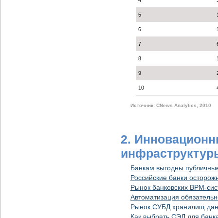
4
5
6
7
8
9
10
Источник: CNews Analytics, 2010
2. Инновационн
инфраструктур
Банкам выгодны публичные
Российские банки осторож
Рынок банковских BPM-сист
Автоматизация обязательн
Рынок СУБД хранилищ данн
Как выбрать СЭД для банка