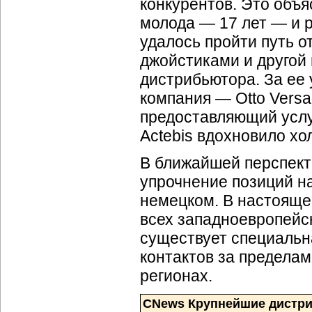
конкурентов. Это объя
молода — 17 лет — и р
удалось пройти путь о
джойстиками и другой
дистрибьютора. За ее
компания — Otto Versa
предоставляющий услу
Actebis вдохновило хо
В ближайшей перспекти
упрочнение позиций н
немецком. В настоящее
всех западноевропейск
существует специальн
контактов за пределам
регионах.
CNews Крупнейшие дистри