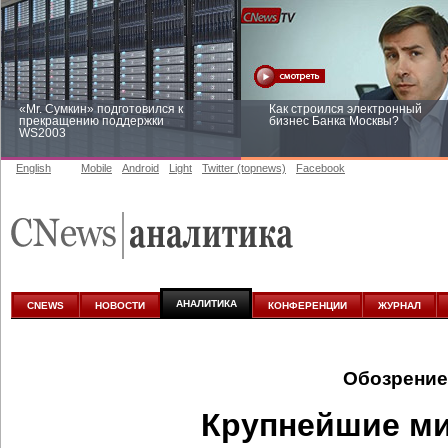
«Mr. Сумкин» подготовился к
Как строился электронный
прекращению поддержки
бизнес Банка Москвы?
WS2003
English
Mobile
Android
Light
Twitter (topnews)
Facebook
Заоблачная оптимизация: как
Рейтинг CNewsInfrastructure 20
Faberlic изменил подход к
приглашаем участвовать
аналитике
АНАЛИТИКА
CNEWS
НОВОСТИ
КОНФЕРЕНЦИИ
ЖУРНАЛ
Обозрение
Крупнейшие м