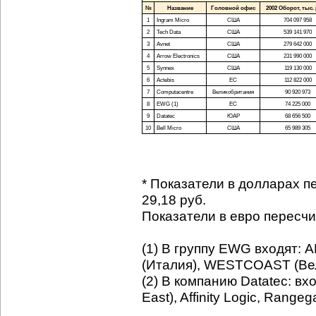
№
Название
Головной офис
2002 Оборот, тыс. 
1
Ingram Micro
США
704 097 958
2
Tech Data
США
539 141 970
3
Avnet
США
279 642 000
4
Arrow Electronics
США
231 990 000
5
Synnex
США
119 130 000
6
Actebis
ЕС
112 822 000
7
Computacentre
Великобритания
90 920 973
8
EWG (1)
ЕС
74 225 000
9
Datatec
ЮАР
68 656 500
10
Bell Micro
США
65 989 305
* Показатели в долларах пер
29,18 руб.
Показатели в евро пересчита
(1) В группу EWG входят:
(Италия), WESTCOAST (Ве
(2) В компанию Datatec: вх
East), Affinity Logic, Rangeg