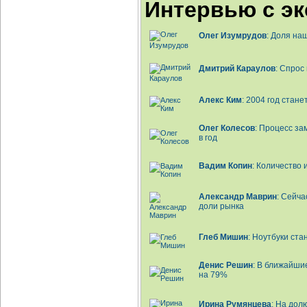
Интервью с э
Олег Изумрудов
: Доля на
Дмитрий Караулов
: Спрос
Алекс Ким
: 2004 год стан
Олег Колесов
: Процесс з
в год
Вадим Копин
: Количество 
Александр Маврин
: Cейч
доли рынка
Глеб Мишин
: Ноутбуки ста
Денис Решин
: В ближайши
на 79%
Ирина Румянцева
: На дол