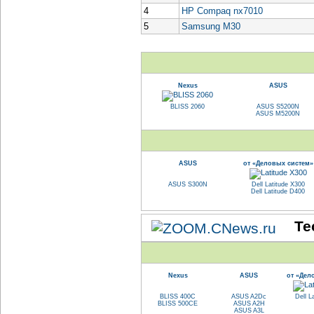
4
HP Compaq nx7010
5
Samsung M30
Nexus
ASUS
BLISS 2060
ASUS S5200N
ASUS M5200N
ASUS
от «Деловых систем»
ASUS S300N
Dell Latitude X300
Dell Latitude D400
Те
Nexus
ASUS
от «Дел
BLISS 400C
ASUS A2Dc
Dell L
BLISS 500CE
ASUS A2H
ASUS A3L