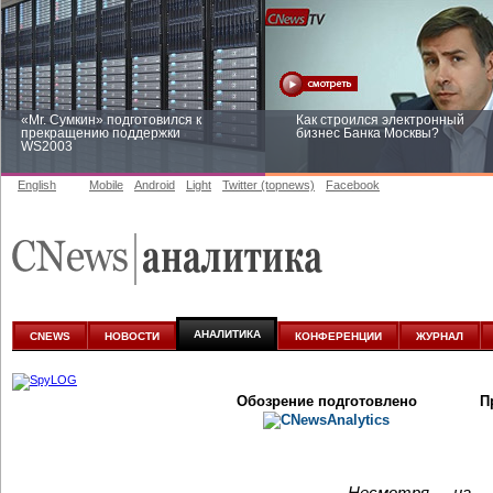
«Mr. Сумкин» подготовился к
Как строился электронный
прекращению поддержки
бизнес Банка Москвы?
WS2003
English
Mobile
Android
Light
Twitter (topnews)
Facebook
Заоблачная оптимизация: как
Рейтинг CNewsInfrastructure 20
Faberlic изменил подход к
приглашаем участвовать
аналитике
АНАЛИТИКА
CNEWS
НОВОСТИ
КОНФЕРЕНЦИИ
ЖУРНАЛ
Обозрение подготовлено
П
Несмотря на в