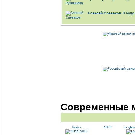
Алексей Спеваков
: В буд
Современные 
Nexus
ASUS
от «Дел