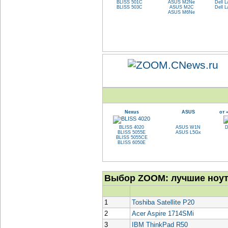
BLISS 501C
ASUS M2Ne
Dell L
BLISS 503C
ASUS M2C
Dell L
ASUS M6Ne
Nexus
ASUS
от 
BLISS 4020
ASUS W1N
D
BLISS 5055E
ASUS L5Gx
BLISS 5055CE
BLISS 6050E
Выбор ZOOM: лучшие ноут
1
Toshiba Satellite P20
2
Acer Aspire 1714SMi
3
IBM ThinkPad R50