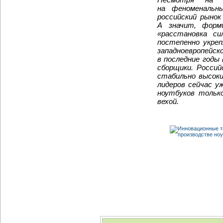
на феноменальн
российский рыно
А значит, форм
«расстановка си
постепенно укреп
западноевропейс
в последние годы
сборщики. Росси
стабильно высок
лидеров сейчас у
ноутбуков тольк
вехой.