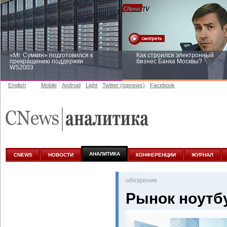
«Mr. Сумкин» подготовился к
Как строился электронный
прекращению поддержки
бизнес Банка Москвы?
WS2003
English
Mobile
Android
Light
Twitter (topnews)
Facebook
Заоблачная оптимизация: как
Рейтинг CNewsInfrastructure 20
Faberlic изменил подход к
приглашаем участвовать
аналитике
АНАЛИТИКА
CNEWS
НОВОСТИ
КОНФЕРЕНЦИИ
ЖУРНАЛ
oбозрение
Рынок ноутб