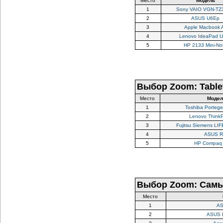
Место
Модель
1
Sony VAIO VGN-TZ
2
ASUS U6Ep
3
Apple Macbook A
4
Lenovo IdeaPad 
5
HP 2133 Mini-No
Выбор Zoom: Table
Место
Модел
1
Toshiba Porteg
2
Lenovo Think
3
Fujitsu Siemens L
4
ASUS R
5
HP Compaq
Выбор Zoom: Самы
Место
1
AS
2
ASUS 