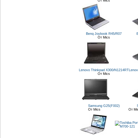
От Mics
Benq Joybook R45/R07
От Mics
Lenovo Thinkpad X300/N1214RT
Leno
От Mics
Samsung G25(F002)
От Mics
От Mi