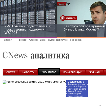
«Mr. Сумкин» подготовился к
Как строился электронный
прекращению поддержки
бизнес Банка Москвы?
WS2003
English
Mobile
Android
Light
Twitter (topnews)
Facebook
Заоблачная оптимизация:
Рейтинг CNewsInfrastructur
как Faberlic изменил подход
2015: приглашаем
к аналитике
участвовать
АНАЛИТИКА
CNEWS
НОВОСТИ
КОНФЕРЕНЦИИ
ЖУРНАЛ
Содержание
•
Катализаторы роста
•
Глобальный рынок
•
Восточная Европа
•
Рынок России
•
Комментарии
•
Типы серверов