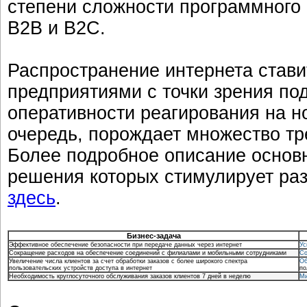
степени сложности программного 
В2В и В2С.
Распространение интернета стави
предприятиями с точки зрения по
оперативности реагирования на но
очередь, порождает множество тр
Более подробное описание основн
решения которых стимулирует раз
здесь
.
Бизнес-задача
Эффективное обеспечение безопасности при передаче данных через интернет
Ус
Сокращение расходов на обеспечение соединений с филиалами и мобильными сотрудниками
Со
Увеличение числа клиентов за счет обработки заказов с более широкого спектра
Об
пользовательских устройств доступа в интернет
по
Необходимость круглосуточного обслуживания заказов клиентов 7 дней в неделю
Ми