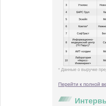
3
Утилекс
Ново
4
БАРС Груп
К
5
Эскейп
М
6
Комтек*
Нижне
7
СофТраст
Бе
Информационно-
8
медицинский центр
Са
(ГК Парус)*
9
АИТ-холдинг
М
Лаборатория
10
«Акросс-
М
Инжиниринг»
* Данные о выручке пр
Перейти к полной в
Интервь