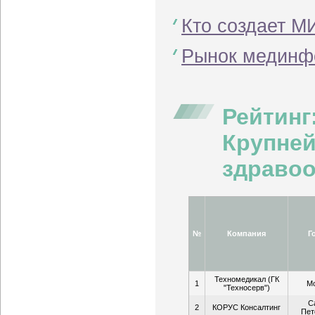
Кто создает М
Рынок мединфо
Рейтинг
Крупней
здравоо
№
Компания
Г
Техномедикал (ГК
1
М
"Техносерв")
С
2
КОРУС Консалтинг
Пет