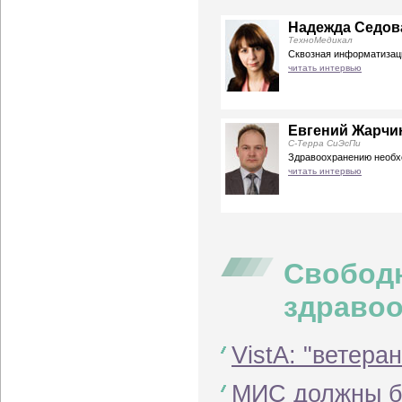
Надежда Седов
ТехноМедикал
Сквозная информатизац
читать интервью
Евгений Жарчи
С-Терра СиЭсПи
Здравоохранению необх
читать интервью
Свобод
здраво
VistA: "ветер
МИС должны б