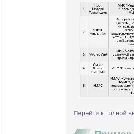
Пост
МИС "Меди
1
Модерн
"Телемеди
Текнолоджи
Mob
Федеральн
(ФТМИС), А
интеракти
КОРУС
Регио
2
Консалтинг
родовспоможе
Алтей, 1С, А
изображени
Loo
МИС MedWo
3
Мастер Лаб
удаленной за
прием к вр
Смарт
4
Дельта
МИС "Инфокли
Системс
КМИС, «Электр
КМИС», «
5
КМИС
информационн
Программно-ап
R
Перейти к полной в