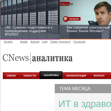
«Mr. Сумкин» подготовился к
Как строился электронный
прекращению поддержки
бизнес Банка Москвы?
WS2003
English
Mobile
Android
Light
Twitter (topnews)
Facebook
Заоблачная оптимизация:
Рейтинг CNewsInfrastructur
как Faberlic изменил подход
2015: приглашаем
к аналитике
участвовать
АНАЛИТИКА
CNEWS
НОВОСТИ
КОНФЕРЕНЦИИ
ЖУРНАЛ
ИТ в здрав