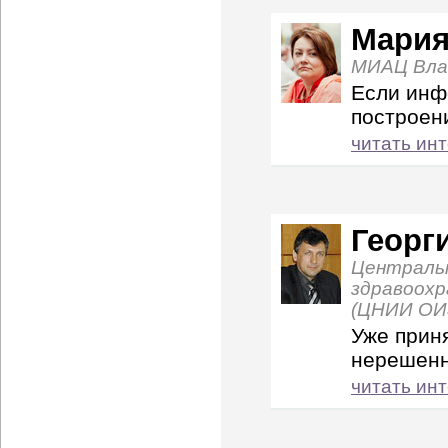
Мария
МИАЦ Вла
Если инф
построен
читать ин
Георг
Централь
здравоохр
(ЦНИИ ОИ
Уже прин
нерешен
читать ин