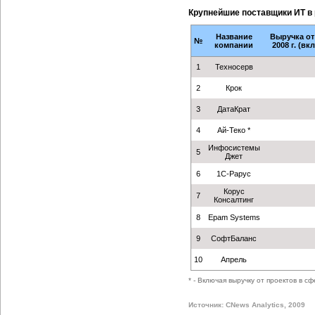
Крупнейшие поставщики ИТ в 
Название
Выручка от
№
компании
2008 г. (вк
1
Техносерв
2
Крок
3
ДатаКрат
4
Ай-Теко *
Инфосистемы
5
Джет
6
1С-Рарус
Корус
7
Консалтинг
8
Еpam Systems
9
СофтБаланс
10
Апрель
* - Включая выручку от проектов в сф
Источник: CNews Analytics, 2009