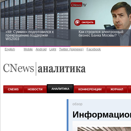
«Mr. Сумкин» подготовился к
Как строился электронный
прекращению поддержки
бизнес Банка Москвы?
WS2003
English
Mobile
Android
Light
Twitter (topnews)
Facebook
Заоблачная оптимизация: как
Рейтинг CNewsInfrastructure 20
Faberlic изменил подход к
приглашаем участвовать
аналитике
АНАЛИТИКА
CNEWS
НОВОСТИ
КОНФЕРЕНЦИИ
ЖУРНАЛ
oбзор
Информацион