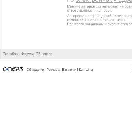
Мнение авторов статей может не сов
ответственности не несет.
Авторские права на дизайн и всю ин
компании «РосБизнесКонсалтинг».
Все права защищены и охраняются з
Техноблог
|
Форумы
|
ТВ
|
Архив
Об издании
|
Реклама
|
Вакансии
|
Контакты