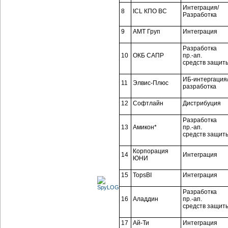
Интеграция/
8
ICL КПО ВС
Разработка
9
АМТ Груп
Интеграция
Разработка
10
ОКБ САПР
пр.-ап.
средств защит
ИБ-интергация
11
Элвис-Плюс
разработка
12
Софтлайн
Дистрибуция
Разработка
13
Амикон*
пр.-ап.
средств защит
Корпорация
14
Интеграция
ЮНИ
15
TopsBI
Интеграция
Разработка
16
Аладдин
пр.-ап.
средств защит
17
Ай-Ти
Интеграция