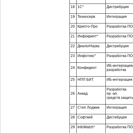
18
1С*
Дистрибуция
19
Техносерв
Интеграция
20
Крипто-Про
Разработка ПО
21
Инфокрипт*
Разработка ПО
22
ДиалогНаука
Дистрибуция
23
Инфотекс*
Разработка ПО
ИБ-интергация
24
Конфидент
разработка
25
НПП БИТ
ИБ-интергация
Разработка
26
Анкад
пр.-ап.
средств защит
27
Степ Лоджик
Интеграция
28
Софткей
Дистибуция
29
InfoWatch*
Разработка ПО