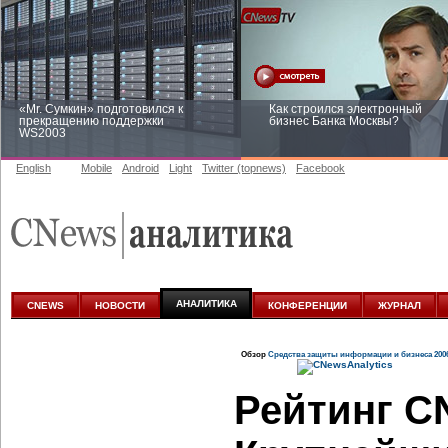
«Mr. Сумкин» подготовился к
Как строился электронный
прекращению поддержки
бизнес Банка Москвы?
WS2003
English
Mobile
Android
Light
Twitter (topnews)
Facebook
Заоблачная оптимизация: как
Рейтинг CNewsInfrastructure 20
Faberlic изменил подход к
приглашаем участвовать
аналитике
АНАЛИТИКА
CNEWS
НОВОСТИ
КОНФЕРЕНЦИИ
ЖУРНАЛ
Обзор
Средства защиты информации и бизнеса 200
Рейтинг CN