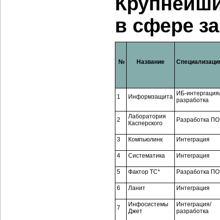
Крупнейш
в сфере з
№
Название
Специализаци
ИБ-интергация
1
Информзащита
разработка
Лаборатория
2
Разработка ПО
Касперского
3
Компьюлинк
Интеграция
4
Систематика
Интеграция
5
Фактор ТС*
Разработка ПО
6
Ланит
Интеграция
Инфосистемы
Интеграция/
7
Джет
разработка