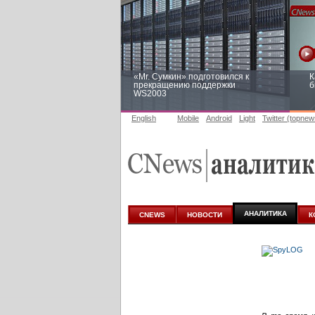
«Mr. Сумкин» подготовился к
К
прекращению поддержки
б
WS2003
English
Mobile
Android
Light
Twitter (topnew
Заоблачная оптимизация: как
Р
Faberlic изменил подход к
п
аналитике
АНАЛИТИКА
CNEWS
НОВОСТИ
К