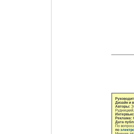
Руководит
Дизайн и в
Авторы:
Эл
Рудницкий
Интервью
Реклама:
К
Дата публ
По вопрос
по
электр
Мнение ав