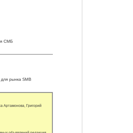
ля СМБ
 для рынка SMB
а Артамонова, Григорий
амных объявлений редакция