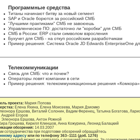
Программные средства
Титаны начинают битву за новый сегмент
SAP и Oracle борются за российский СМБ
"Лучшими практиками" СМБ не завоюешь
Управленческое ПО: достаточно ли "коробки" для СМБ
СМБ в России: ERP стали символом взросления
Бухучет для СМБ - на откуп российским разработчикам
Пример решения: Система Oracle JD Edwards EnterpriseOne д
Телекоммуникации
Связь для СМБ: что и почем?
Операторы ловят компании в сети
Пример решения: телекоммуникационные решения «Комкора»
ель проекта:
Мария Попова
ерстка:
Елена Яхина, Елена Моисеева, Мария Дзиомко
еонора Ершова, Виталий Солонин, Вадим Ференец, Татьяна Богатова, Ларис
, Андрей Егоров
:
Элеонора Ершова, Антон Рожной
ира Грошева, Кирилл Клиншов, Анна Кожурина, Леонид Балацкий
икации обозрения:
14.03.2007
ам сотрудничества при подготовке обозрений обращайтесь
онному адресу
или по телефону
363–1111 (доб. 1276)
торов статей может не совпадать с позицией редакции. За содержание рекл