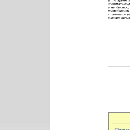
В то время к
автоматизаци
и не быстро,
потребности,
«тяжелых» ре
высоких техно