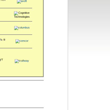
ь в
ут