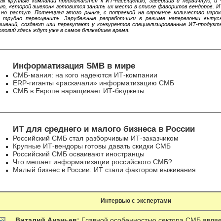
ак крупные компании приближаются к ИТ-насыщению, завершив и первичную, и
ю, «второй эшелон» готовится занять их место в списке фаворитов вендоров. 
 но растут. Потенциал этого рынка, с поправкой на огромное количество игр
 трудно переоценить. Зарубежные разработчики в режиме наперегонки выпус
шений, создают или перекупают у конкурентов специализированные ИТ-продукт
логий здесь ждут уже в самое ближайшее время.
Информатизация SMB в мире
СМБ-мания: на кого надеются ИТ-компании
ERP-гиганты «раскачали» информатизацию СМБ
СМБ в Европе наращивает ИТ-бюджеты
ИТ для среднего и малого бизнеса в России
Российский СМБ стал разборчивым ИТ-заказчиком
Крупные ИТ-вендоры готовы давать скидки СМБ
Российский СМБ осваивают иностранцы
Что мешает информатизации российского СМБ?
Малый бизнес в России: ИТ стали фактором выживания
Интервью с экспертами
Виталий Ананьев:
Главной особенностью сектора СМБ явля