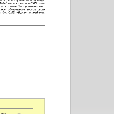
 — в ряде случаев — вторичную
ИТ-бюджеты в секторе СМБ, хотя
оков, а также быстроменяющиеся
кают облегченные версии своих
ы для СМБ. «Бума» потребления
ется