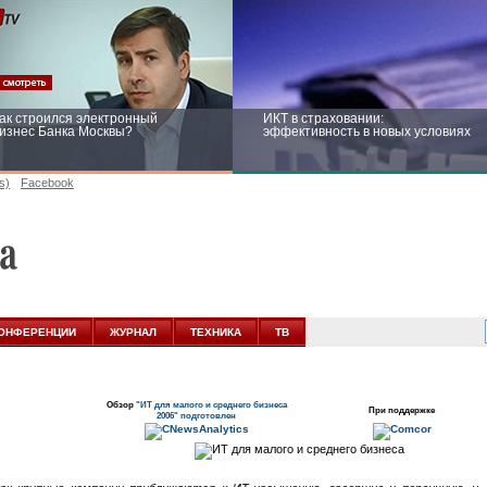
ак строился электронный
ИКТ в страховании:
изнес Банка Москвы?
эффективность в новых условиях
s)
Facebook
ейтинг CNewsInfrastructure 2015:
Информационная безопасность
риглашаем участвовать
бизнеса и госструктур: развитие в
новых условиях
ОНФЕРЕНЦИИ
ЖУРНАЛ
ТЕХНИКА
ТВ
Обзор
"ИТ для малого и среднего бизнеса
При поддержке
2006" подготовлен