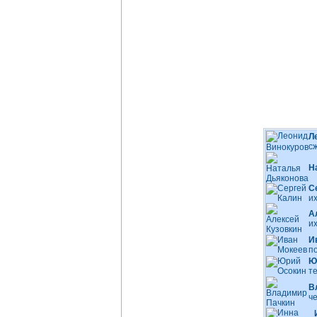
Л
с
Н
С
и
А
и
И
по
Ю
т
В
ч