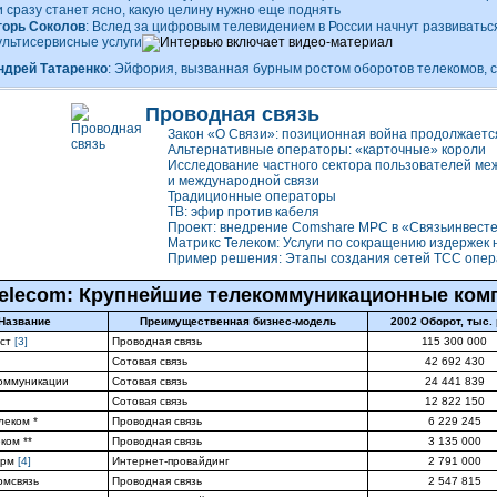
и сразу станет ясно, какую целину нужно еще поднять
горь Соколов
: Вслед за цифровым телевидением в России начнут развиватьс
ультисервисные услуги
ндрей Татаренко
: Эйфория, вызванная бурным ростом оборотов телекомов, 
Проводная связь
Закон «О Связи»: позиционная война продолжаетс
Альтернативные операторы: «карточные» короли
Исследование частного сектора пользователей ме
и международной связи
Традиционные операторы
ТВ: эфир против кабеля
Проект: внедрение Comshare MPC в «Связьинвест
Матрикс Телеком: Услуги по сокращению издержек 
Пример решения: Этапы создания сетей ТСС опер
elecom: Крупнейшие телекоммуникационные ком
Название
Преимущественная бизнес-модель
2002 Оборот, тыс. 
ест
[3]
Проводная связь
115 300 000
Сотовая связь
42 692 430
оммуникации
Сотовая связь
24 441 839
Сотовая связь
12 822 150
леком *
Проводная связь
6 229 245
ком **
Проводная связь
3 135 000
орм
[4]
Интернет-провайдинг
2 791 000
мсвязь
Проводная связь
2 547 815