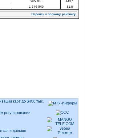
905 000
143,1
1 546 540
31,8
Перейти к полному рейтингу
изации карт до $400 тыс.
ом регулировании
аться и дальше
очень сложно