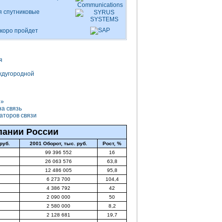
я спутниковые
скоро пройдет
я
ждугородной
е»
на связь
аторов связи
пании России
руб.
2001 Оборот, тыс. руб.
Рост, %
99 396 552
16
26 063 576
63,8
12 486 005
95,8
6 273 700
104,4
4 386 792
42
2 090 000
50
2 580 000
8,2
2 128 681
19,7