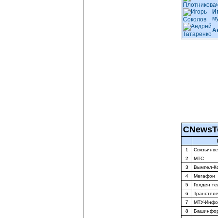
И
м
А
CNewsT
1
Связьинв
2
МТС
3
Вымпел-К
4
Мегафон
5
Голден те
6
Транстеле
7
МТУ-Инф
8
Башинфор