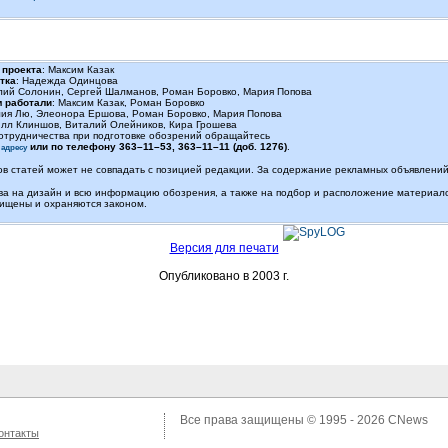
 проекта
: Максим Казак
тка
: Надежда Одинцова
лий Солонин, Сергей Шалманов, Роман Боровко, Мария Попова
м работали
: Максим Казак, Роман Боровко
лия Лю, Элеонора Ершова, Роман Боровко, Мария Попова
илл Клиншов, Виталий Олейников, Кира Грошева
отрудничества при подготовке обозрений обращайтесь
или по телефону
363–11–53
,
363–11–11 (доб. 1276)
.
 адресу
в статей может не совпадать с позицией редакции. За содержание рекламных объявлений 
ва на дизайн и всю информацию обозрения, а также на подбор и расположение материа
ищены и охраняются законом.
Версия для печати
Опубликовано в 2003 г.
Все права защищены © 1995 - 2026
CNews
онтакты