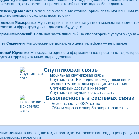
 рискованно, хотя время от времени такой вопрос надо себе задавать
лександр Малис
: На полное вытеснение стационарной связи мобильными к
икак не меньше нескольких десятилетий
Алексей Мисюренко
: Мультисервисные сети станут неотъемлемым элементо
елеком-инфраструктуры
недалекого будущего
ерман Мызовский
: Большая часть лицензий на операторские услуги выдана
лег Семечкин
: Мы докажем регионам, что цена телефона — не главное
вгений Юрченко
: Мы создали единое информационное пространство, которо
лужб и территориальных подразделений
Спутниковая связь
Мобильная спутниковая связь
Спутниковое ТВ и радио: неожиданные ниши
Услуги GPS: полигоны проводят испытания
Спутниковый доступ в интернет
Спутниковые мультисервисные сети
Безопасность в системах связи
Безопасность в GSM-сетях
Объем мирового ущерба операторов связи
енис Зенкин
: В последние годы наблюдается тревожная тенденция сращиван
 спамерских технологий