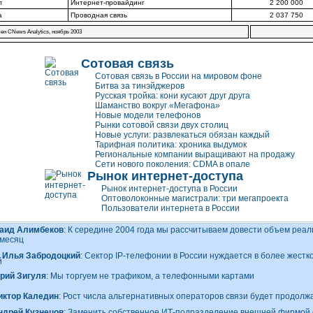
л
Интернет-провайдинг
2 200 000
а
Проводная связь
2 037 750
ен CNews Analytics, ноябрь 2003
Сотовая связь
Сотовая связь в России на мировом фоне
Битва за тинэйджеров
Русская тройка: кони кусают друг друга
Шаманство вокруг «Мегафона»
Новые модели телефонов
Рынки сотовой связи двух столиц
Новые услуги: развлекаться обязан каждый
Тарифная политика: хроника выдумок
Региональные компании выращивают на продажу
Сети нового поколения: CDMA в опале
Рынок интернет-доступа
Рынок интернет-доступа в России
Оптоволоконные магистрали: три мегапроекта
Пользователи интернета в России
аид Алимбеков
: К середине 2004 года мы рассчитываем довести объем реал
 месяц
Илья Забродоцкий
: Сектор
IP-телефонии
в России нуждается в более жестк
рий Зигуля
: Мы торгуем не трафиком, а телефонными картами
иктор Каледин
: Рост числа альтернативных операторов связи будет продолж
ндрей Кузнецов
: Заменить собственное
ИТ-подразделение
внешней фирмой 