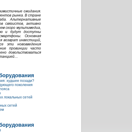
тимистичные ожидания.
ментов рынка. В стране
ба. Альтернативные
в связистов, активно
ем скоро мультимедиа,
ью и будут доступны
смартфоны. Основная
я возврат инвестиций,
се эти нововведения
ение провинции часто
ено довольствоваться
останцией…
оборудования
ия: худшее позади?
едующего поколения
пояса
в
х локальных сетей
ных сетей
ем
оборудования
и