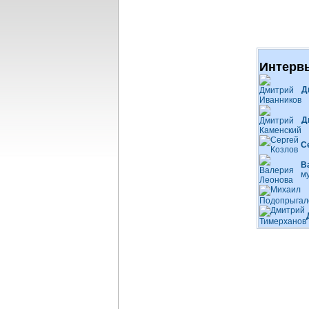
Интервь
Д
Д
С
В
м