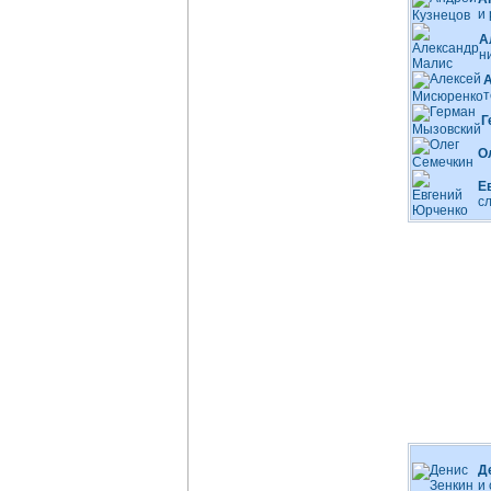
и
А
н
т
Г
О
Е
с
Д
и