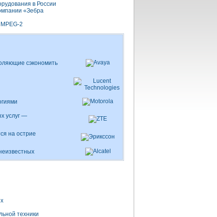
орудования в России
компании «Зебра
ы MPEG-2
воляющие сэкономить
огиями
х услуг —
тся на острие
неизвестных
ых
льной техники