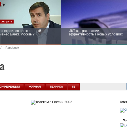
ак строился электронный
ИКТ в страховании:
изнес Банка Москвы?
эффективность в новых условиях
s)
Facebook
ейтинг CNewsInfrastructure 2015:
Информационная безопасность
риглашаем участвовать
бизнеса и госструктур: развитие в
новых условиях
ОНФЕРЕНЦИИ
ЖУРНАЛ
ТЕХНИКА
ТВ
Обзо
Пр