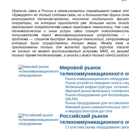
Отрасль связи в России в своем развитии оправдывает самые оп
«Бумирует» не только сотовая связь, но и большинство других сег
реализуются
телеком-проекты
поистине глобального масшта
операторы, на которых приходится уже большая часть доходо
предлагают потребителям самые передовые технологии. Уже совс
телематические и иные услуги связи станут повседневност
пользователям через многофункциональные устройства — 
проблема — слишком быстрая эволюция технологий, затрудняюща
которые были осуществлены только вчера. Между тем, в
предназначены только для жителей крупных городов. Насел
не только не может воспользоваться услугами MMS, но вынужд
только тремя телеканалами, а иногда и вовсе только одной ради
Мировой рынок
телекоммуникационного 
Рынок коммуникационного оборудован
Рынок устройств передачи голоса сл
Мобильная инфраструктура: затянем 
Мировой рынок мобильных телефоно
Рынок оборудования для беспроводны
(WLAN)
Рынок оборудования для оптоволокон
Мировой рынок широкополосных сист
и маршрутизаторов доступа
Российский рынок
телекоммуникационного 
Статистика рынка оборудования связ