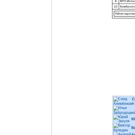
9
МТУ-Инте
10
Комбеллг
Рейтинг подготовл
С
в
Ю
В
А