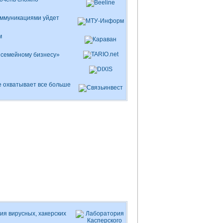
оммуникациями уйдет
м
 «семейному бизнесу»
е охватывает все больше
ия вирусных, хакерских