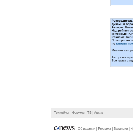
Руководитель
Дизайн и верс
Авторы
: Вита
Над рейтинго
Интервью
: Ю
Реклама
: Кир
По вопросам с
по
электронному
Мнение авторо
Авторские пра
Все права защ
|
|
|
Техноблог
Форумы
ТВ
Архив
|
|
|
Об издании
Реклама
Вакансии
К