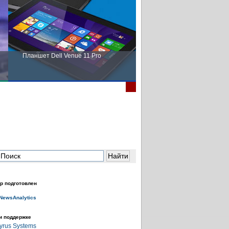
Планшет Dell Venue 11 Pro
Пора выбирать Fujitsu!
р подготовлен
и поддержке