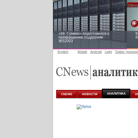
«Mr. Сумкин» подготовился к
К
прекращению поддержки
б
WS2003
English
Mobile
Android
Light
Twitter (topnew
Заоблачная оптимизация: как
Р
Faberlic изменил подход к
п
аналитике
АНАЛИТИКА
CNEWS
НОВОСТИ
К