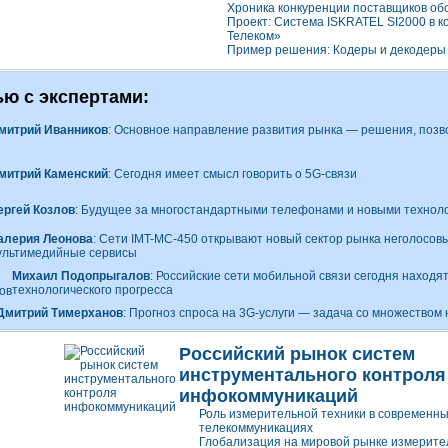
Хроника конкуренции поставщиков об
Проект: Система ISKRATEL SI2000 в 
Телеком»
Пример решения: Кодеры и декодер
ю с экспертами:
митрий Иванников
: Основное направление развития рынка — решения, поз
митрий Каменский
: Сегодня имеет смысл говорить о 5
G-связи
ергей Козлов
: Будущее за многостандартными телефонами и новыми технол
алерия Леонова
: Сети
IMT-MC
-450 открывают новый сектор рынка неголосовы
ультимедийные сервисы
Михаил Подопрыгалов
: Российские сети мобильной связи сегодня находя
технологического прогресса
Дмитрий Тимерханов
: Прогноз спроса на 3
G-услуги
— задача со множеством 
Российский рынок систем
инструментального контроля
инфокоммуникаций
Роль измерительной техники в современн
телекоммуникациях
Глобализация на мировой рынке измерите