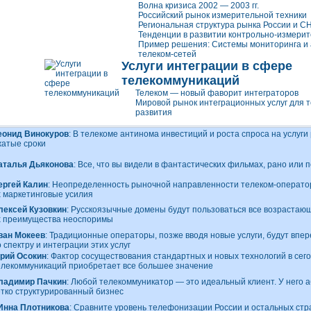
Волна кризиса 2002 — 2003 гг.
Российский рынок измерительной техники
Региональная структура рынка России и С
Тенденции в развитии
контрольно-измери
Пример решения: Системы мониторинга и
телеком-сетей
Услуги интеграции в сфере
телекоммуникаций
Телеком — новый фаворит интеграторов
Мировой рынок интеграционных услуг для т
развития
еонид Винокуров
: В телекоме антинома инвестиций и роста спроса на услуги
жатые сроки
аталья Дьяконова
: Все, что вы видели в фантастических фильмах, рано или
ергей Калин
: Неопределенность рыночной направленности
телеком-операто
х маркетинговые усилия
лексей Кузовкин
: Русскоязычные домены будут пользоваться все возрастаю
х преимущества неоспоримы
ван Мокеев
: Традиционные операторы, позже вводя новые услуги, будут впе
 спектру и интеграции этих услуг
рий Осокин
: Фактор сосуществования стандартных и новых технологий в се
елекоммуникаций приобретает все большее значение
ладимир Пачкин
: Любой телекоммуникатор — это идеальный клиент. У него 
етко структурированный бизнес
Инна Плотникова
: Сравните уровень телефонизации России и остальных ст