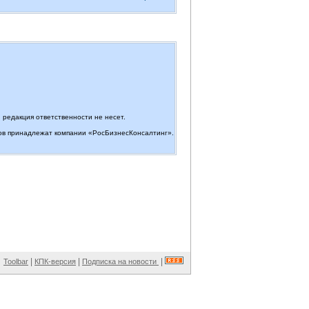
редакция ответственности не несет.
лов принадлежат компании «РосБизнесКонсалтинг».
|
|
|
Toolbar
КПК-версия
Подписка на новости