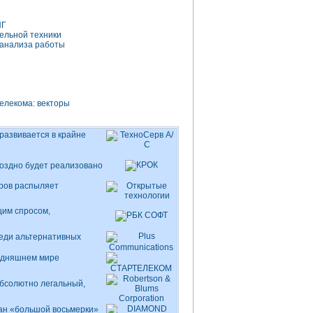
НГ
тельной
техники
 анализа работы
елекома: векторы
 развивается в крайне
 поздно будет реализовано
ров
распыляет
щим спросом,
реди альтернативных
годняшнем мире
абсолютно легальный,
ран «большой восьмерки»