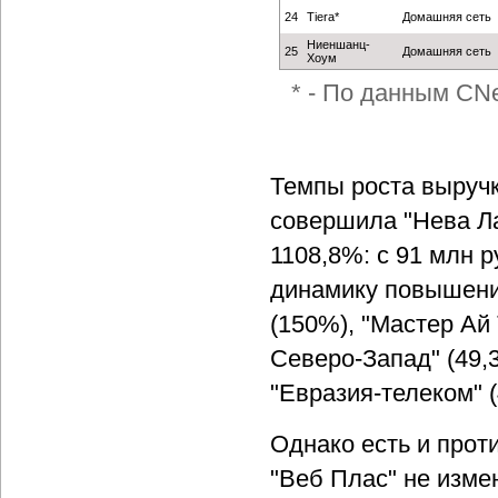
24
Tiera*
Домашняя сеть
Ниеншанц-
25
Домашняя сеть
Хоум
* - По данным CNe
Темпы роста выручк
совершила "Нева Ла
1108,8%: с 91 млн 
динамику повышени
(150%), "Мастер Ай 
Северо-Запад" (49,3
"Евразия-телеком" (
Однако есть и прот
"Веб Плас" не изме