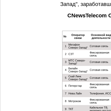
Запад", заработавша
CNewsTelecom С
Оператор
Основной вид
№
связи
деятельности
Мегафон
1
Сотовая связь
Северо-Запад*
Фиксированная
2
СЗТ
связь
МТС Северо-
3
Сотовая связь
Запад*
Билайн
4
Сотовая связь
Северо-Запад*
Скай Линк
5
Сотовая связь
Северо-Запад*
Фиксированная
6
Петерстар
связь
7
Нева Лайн
Телефония, ИС
Фиксированная
8
Метроком
связь
Кабельное ТВ,
9
ТКТ
интернет-доступ