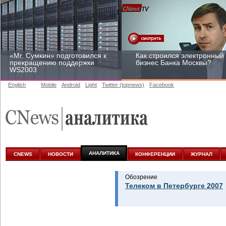
«Mr. Сумкин» подготовился к
Как строился электронный
прекращению поддержки
бизнес Банка Москвы?
WS2003
English
Mobile
Android
Light
Twitter (topnews)
Facebook
Заоблачная оптимизация:
Рейтинг CNewsInfrastructur
как Faberlic изменил подход
2015: приглашаем
к аналитике
участвовать
АНАЛИТИКА
CNEWS
НОВОСТИ
КОНФЕРЕНЦИИ
ЖУРНАЛ
Обозрение
Телеком в Петербурге 2007