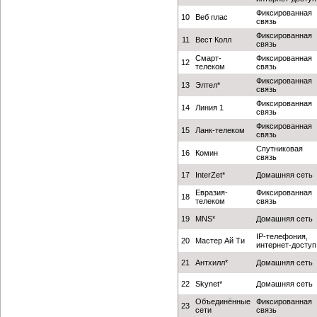
Фиксированная
10
Веб плас
связь
Фиксированная
11
Вест Колл
связь
Смарт-
Фиксированная
12
телеком
связь
Фиксированная
13
Элтел*
связь
Фиксированная
14
Линия 1
связь
Фиксированная
15
Ланк-телеком
связь
Спутниковая
16
Комин
связь
17
InterZet*
Домашняя сеть
Евразия-
Фиксированная
18
телеком
связь
19
MNS*
Домашняя сеть
IP-телефония,
20
Мастер Ай Ти
интернет-доступ
21
Антхилл*
Домашняя сеть
22
Skynet*
Домашняя сеть
Объединённые
Фиксированная
23
сети
связь