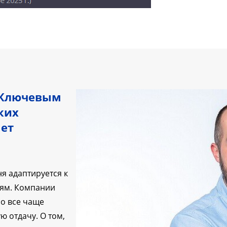
: Ключевым
ких
ет
я адаптируется к
иям. Компании
но все чаще
ю отдачу. О том,