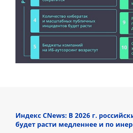
Индекс CNews: В 2026 г. российс
будет расти медленнее и по ине