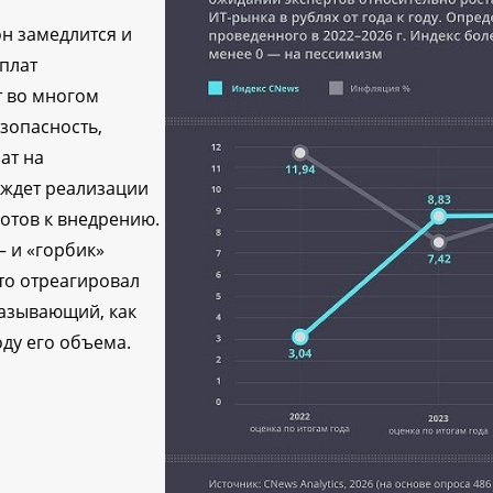
он замедлится и
плат
т во многом
зопасность,
ат на
 ждет реализации
отов к внедрению.
— и «горбик»
то отреагировал
казывающий, как
ду его объема.