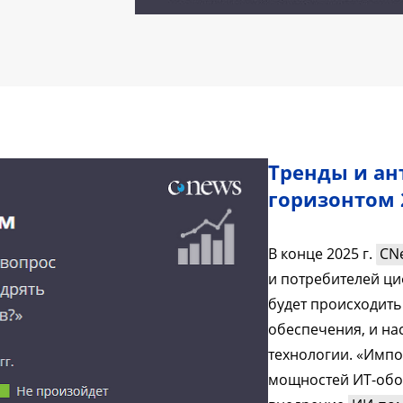
Тренды и ан
горизонтом 
В конце 2025 г.
CNe
и потребителей ц
будет происходить
обеспечения, и на
технологии. «Импо
мощностей ИТ-обо