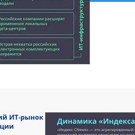
кий ИТ-рынок
рции