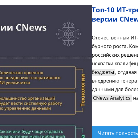
Топ-10 ИТ-тр
версии CNe
Отечественный ИТ-
бурного роста. Ко
российских решени
нехватки квалифи
бюджеты
, отдавая
внедрению генерат
данными для боле
CNews Analytics
на
Читать полност