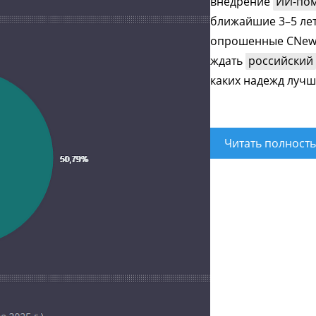
внедрение
ИИ-по
ближайшие 3–5 лет
опрошенные CNews 
ждать
российский
каких надежд лучш
Читать полност