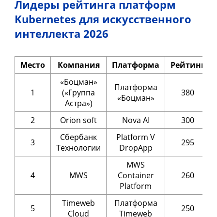
Лидеры рейтинга платформ
Kubernetes для искусственного
интеллекта 2026
Место
Компания
Платформа
Рейтинг
«Боцман»
Платформа
1
(«Группа
380
«Боцман»
Астра»)
2
Orion soft
Nova AI
300
Сбербанк
Platform V
3
295
Технологии
DropApp
MWS
4
MWS
Container
260
Platform
Timeweb
Платформа
5
250
Cloud
Timeweb