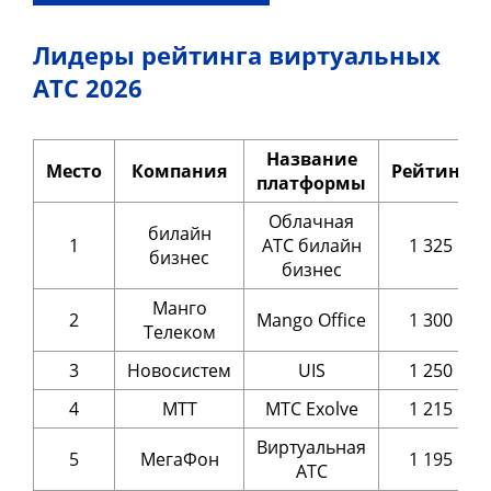
Лидеры рейтинга виртуальных
АТС 2026
Название
Место
Компания
Рейтинг
платформы
Облачная
билайн
1
АТС билайн
1 325
бизнес
бизнес
Манго
2
Mango Office
1 300
Телеком
3
Новосистем
UIS
1 250
4
МТТ
МТС Exolve
1 215
Виртуальная
5
МегаФон
1 195
АТС