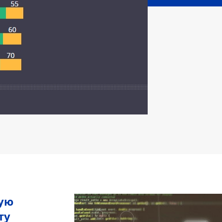
ую
ту