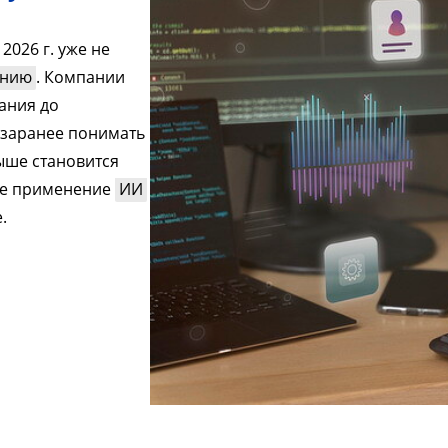
2026 г. уже не
анию
. Компании
ания до
 заранее понимать
выше становится
кое применение
ИИ
.