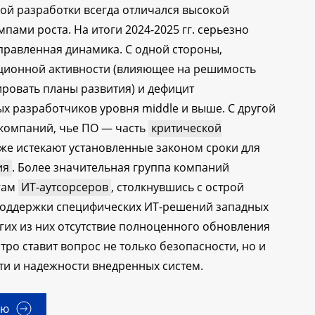
ной разработки всегда отличался высокой
пами роста. На итоги 2024-2025 гг. серьезно
равленная динамика. С одной стороны,
ционной активности (влияющее на решимость
ровать планы развития) и дефицит
 разработчиков уровня middle и выше. С другой
 компаний, чье ПО — часть
критической
уже истекают установленные законом сроки для
ия
. Более значительная группа компаний
гам
ИТ-аутсорсеров
, столкнувшись с острой
оддержки специфических ИТ-решений западных
гих из них отсутствие полноценного обновления
тро ставит вопрос не только безопасности, но и
и и надежности внедренных систем.
ью