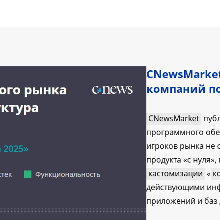
CNewsMarket
компаний по
CNewsMarket
публ
программного обе
игроков рынка не 
продукта «с нуля»,
кастомизации
«
к
действующими ин
приложений и баз 