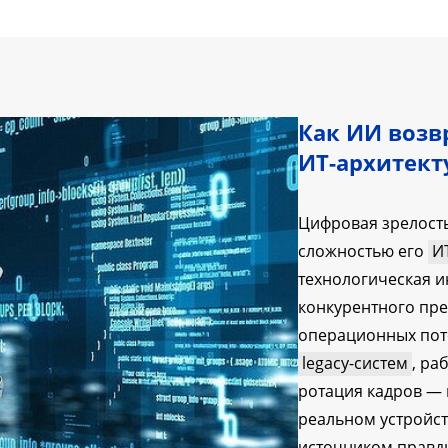
Как ИИ возв
ИТ-архитект
Цифровая зрелость
сложностью его
И
технологическая и
конкурентного пре
операционных поте
legacy-систем
, ра
ротация кадров — 
реальном устройст
источником правд