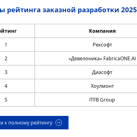
ы рейтинга заказной разработки 2025
ейтинг
Компания
1
Рексофт
2
«Девелоника» FabricaONE.AI
3
Диасофт
4
Хоулмонт
5
ITFB Group
и к полному рейтингу