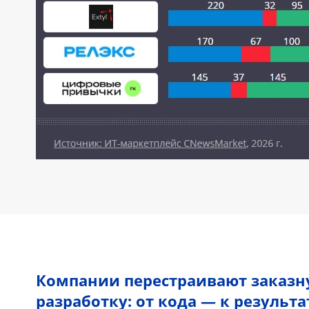
Компании перестраивают заказн
разработку: от кода — к результа