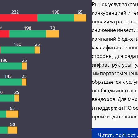
Рынок услуг заказ
конкуренцией и тем
повлияла разнонап
снижение инвести
компаний бюджети
квалифицированных
стороны, для ряда
инфраструктуры
, 
импортозамещен
обращается к услу
необходимостью п
вендоров. Для мно
и поддержки ПО ос
производительност
Читать полност