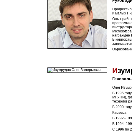
Руководит
Профессион
и малых IT
Опыт работ
программис
инструктора
Microsoft р
награжден 
В корпорац
занимается
Образовани
И
зум
Генераль
Олег Изумр
В 1996 год
МГУПИ), фа
технолог р
В 2000 году
Карьера:
В 1992–1993
В 1994–1995
С 1996 по 