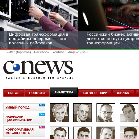
Цифровая трансформация в
Российский бизнес актив
нестабильное время — пять
движется по пути цифро
полезных лайфхаков
трансформации
Twitter (topnews)
Facebook
Youtube
Яндекс.Дзен
Средний бизнес начал
цифровизироваться со
скоростью крупных
АНАЛИТИКА
CNEWS
НОВОСТИ
КОНФЕРЕНЦИИ
ЖУРНАЛ
корпораций
УМНЫЙ ГОРОД
ЛАЙФХАКИ
ЦИФРОВИЗАЦИИ
КОРПОРАТИВНАЯ
МОБИЛЬНОСТЬ