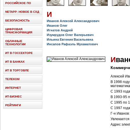
РОССИЙСКОЕ ПО
NETAPP: НОВОЕ В СХД
И
БЕЗОПАСНОСТЬ
Иванов Алексей Александрович
Иванов Олег
ЦИФРОВАЯ
Игнатов Андрей
ТРАНСФОРМАЦИЯ
Изумрудов Олег Валерьевич
Ильина Евгения Васильевна
ОБЛАЧНЫЕ
Инсапов Рафаэль Мухаматович
ТЕХНОЛОГИИ
ИТ В ГОССЕКТОРЕ
И
ван
ИТ В БАНКАХ
Коммерче
ИТ В ТОРГОВЛЕ
Алексей Ива
ТЕЛЕКОМ
В 1998 год
математика
ИНТЕРНЕТ
С 1993 год
ИТ-БИЗНЕС
В 1993-95 
С 1995 по 
РЕЙТИНГИ
С 1997 год
Г-н Иванов
Увлекается
Адрес элек