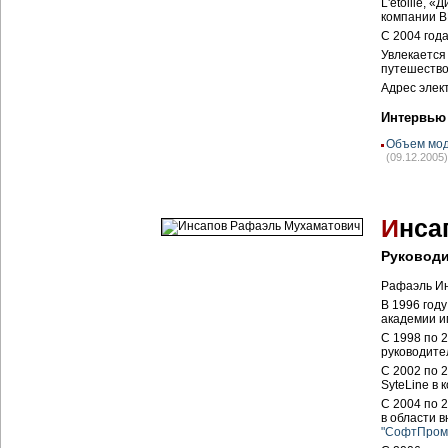
L'etoille, 
компании B
С 2004 год
Увлекается
путешество
Адрес элек
Интервью
Объем мод
(09.12.2005)
И
нса
Руководи
Рафаэль Ин
В 1996 год
академии и
С 1998 по 
руководите
С 2002 по 
SyteLine в 
С 2004 по 
в области 
"СофтПром