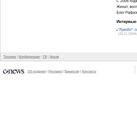
С 2006 год
Женат, вос
Блог Рафаэ
Интервью
"Лукойл":
(29.11.2004)
Техника
Конференции
ТВ
Архив
Об издании
Реклама
Вакансии
Контакты