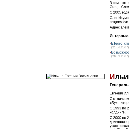
В компьюте
Group. След
C 2005 год
Олег Изумру
progressive
Адрес элек
Интервью
ETegro: сп
(21.06.2007)
Возможнос
(26.09.2007)
И
льи
Генерал
Евгения Ил
С отличием
«Бухгалтерс
С 1993 по 
холдинге.
С 2000 по 
должности р
участвовал