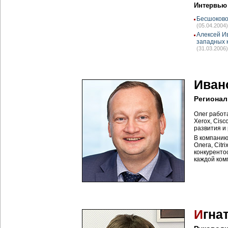
Интервью
Бесшоково
(05.04.2004)
Алексей И
западных 
(31.03.2006)
Иван
Регионал
Олег работ
Xerox, Cisc
развития и 
В компанию
Олега, Citr
конкуренто
каждой комп
И
гна