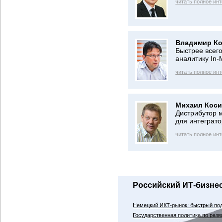
читать полное ин
Владимир Ко
Быстрее всег
аналитику In
читать полное ин
Михаил Коси
Дистрибутор м
для интеграт
читать полное ин
Российский ИТ-бизне
Немецкий ИКТ-рынок: быстрый по
Государственная политика по раз