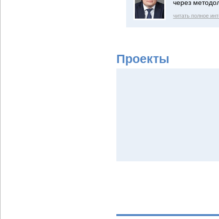
через методо
читать полное ин
Проекты