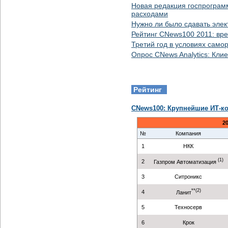
Новая редакция госпрогра
расходами
Нужно ли было сдавать элек
Рейтинг CNews100 2011: вре
Третий год в условиях само
Опрос CNews Analytics: Кли
Рейтинг
CNews100: Крупнейшие ИТ-к
2
№
Компания
1
НКК
(1)
2
Газпром Автоматизация
3
Ситроникс
**(2)
4
Ланит
5
Техносерв
6
Крок