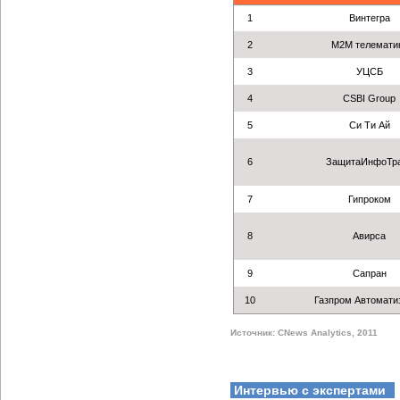
1
Винтегра
2
M2M телемати
3
УЦСБ
4
СSBI Group
5
Си Ти Ай
6
ЗащитаИнфоТр
7
Гипроком
8
Авирса
9
Сапран
10
Газпром Автомати
Источник: CNews Analytics, 2011
Интервью с экспертами