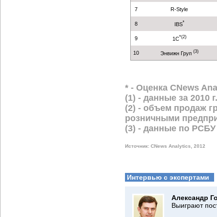
7
R-Style
*
8
IBS
*(2)
9
1С
(3)
10
Энвижн Груп
* - Оценка CNews Ana
(1) - данные за 2010
(2) - объем продаж 
розничными предпри
(3) - данные по РСБУ
Источник: CNews Analytics, 2012
Интервью с экспертами
Александр Г
Выиграют пос