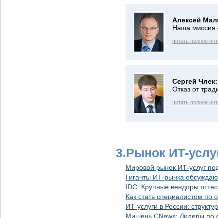
Алексей Ма
Наша миссия 
читать полное ин
Сергей Члек:
Отказ от тра
читать полное ин
3.Рынок ИТ-услу
Мировой рынок ИТ-услуг по
Гиганты ИТ-рынка обсуждаю
IDC: Крупные вендоры оттес
Как стать специалистом по
ИТ-услуги в России: структу
Мишень CNews: Лидеры по о