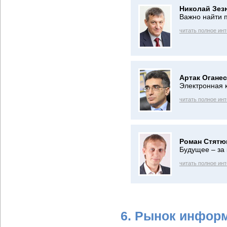
Николай Зез
Важно найти 
читать полное ин
Артак Оганес
Электронная 
читать полное ин
Роман Стятю
Будущее – з
читать полное ин
6. Рынок инфор