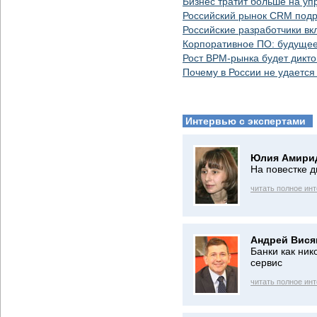
Бизнес тратит больше на у
Российский рынок CRM подр
Российские разработчики вк
Корпоративное ПО: будущее 
Рост BPM-рынка будет дикто
Почему в России не удаетс
Интервью с экспертами
Юлия Амири
На повестке 
читать полное ин
Андрей Вися
Банки как ни
сервис
читать полное ин