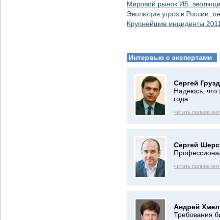
Мировой рынок ИБ: эволюци
Эволюция угроз в России: о
Крупнейшие инциденты 201
Интервью с экспертами
Сергей Грузд
Надеюсь, что 
года
читать полное ин
Сергей Шерс
Профессионал
читать полное ин
Андрей Хмел
Требования б