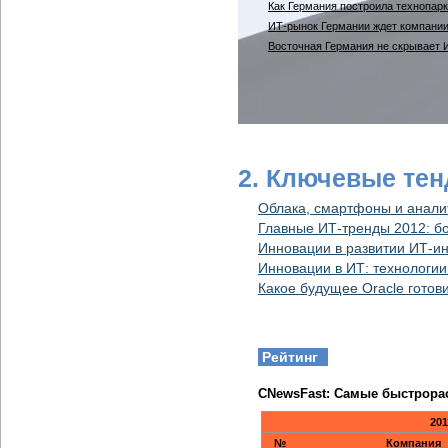
Как Германия построила технопарк
ИТ-рынок Германии ждет компании
Восточная Германия не скрывает
2. Ключевые тен
Облака, смартфоны и аналит
Главные ИТ-тренды 2012: б
Инновации в развитии ИТ-и
Инновации в ИТ: технологии
Какое будущее Oracle готов
Рейтинг
CNewsFast: Самые быстрора
201
№
Компания