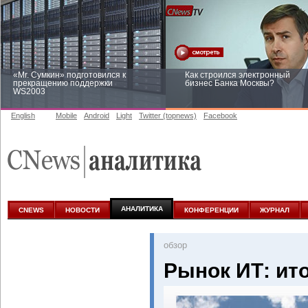
«Mr. Сумкин» подготовился к
Как строился электронный
прекращению поддержки
бизнес Банка Москвы?
WS2003
English
Mobile
Android
Light
Twitter (topnews)
Facebook
Заоблачная оптимизация: как
Рейтинг CNewsInfrastructure 20
Faberlic изменил подход к
приглашаем участвовать
аналитике
АНАЛИТИКА
CNEWS
НОВОСТИ
КОНФЕРЕНЦИИ
ЖУРНАЛ
oбзор
Рынок ИТ: ито