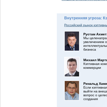
Внутренняя угроза: 
Российский рынок кэптив
Рустам Ахмет
Мы целенапра
увеличением 
интеллектуал
бизнеса
Михаил Март
Кэптивная ком
коммерции
Ринальд Хам
Если кэптивна
выйти на внеш
вопрос о целе
создания