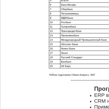
5
ВТБ24
6
Банк Москвы
7
Сбербанк
8
Петрокоммерц
9
МДМ-Банк
10
Росбанк
11
Газпромбанк
12
Транскредитбанк
13
Промсвязьбанк
14
Международный Промышленный Банк
15
Абсолют Банк
16
Номос-Банк
17
Зенит
18
Русский Стандарт
19
Бинбанк
20
АК Барс
Рейтинг подготовлен CNews Analytics, 2007
Прог
ERP в
CRM н
Приме