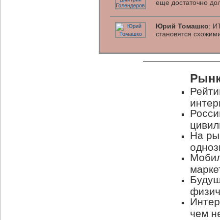
еще достаточно до
Юрий Томашко
: И
становятся схожим
Рынк
Рейти
интер
Росси
цивил
На ры
одноз
Мобил
марке
Будущ
физич
Интер
чем н