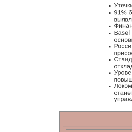
Утечк
91% б
выявл
Финан
Basel
основ
Росси
присое
Станд
откла
Урове
повыш
Локом
стане
управ