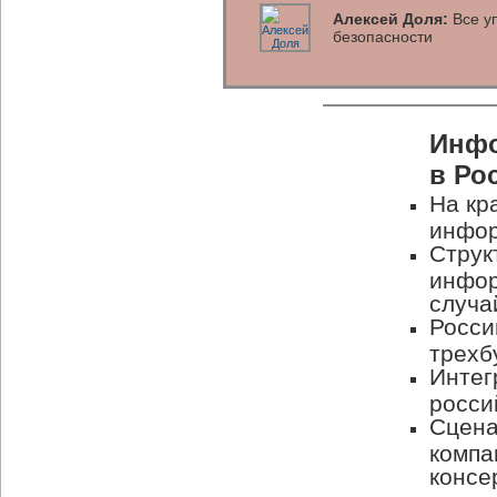
Алексей Доля:
Все уп
безопасности
Инфо
в Ро
На кр
инфор
Струк
инфор
случа
Росси
трехб
Интег
росси
Сцена
компа
консе