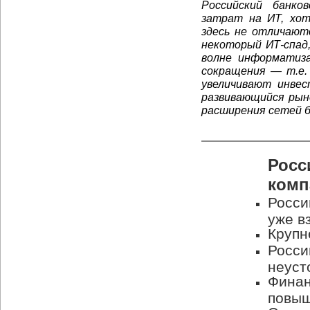
Российский банко
затрат на ИТ, хот
здесь не отличают
некоторый ИТ-спад,
волне информатиза
сокращения — т.е.
увеличивают инвес
развивающийся рын
расширения сетей б
Росс
комп
Росси
уже в
Крупн
Росси
неуст
Финан
повы