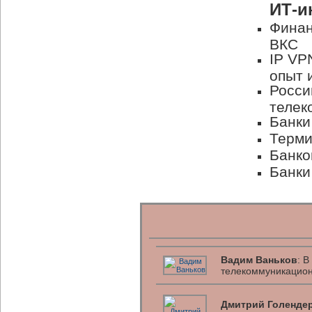
ИТ-и
Финан
ВКС
IP VP
опыт 
Росси
телек
Банки
Терми
Банко
Банки
Вадим Ваньков
: 
телекоммуникацион
Дмитрий Голенде