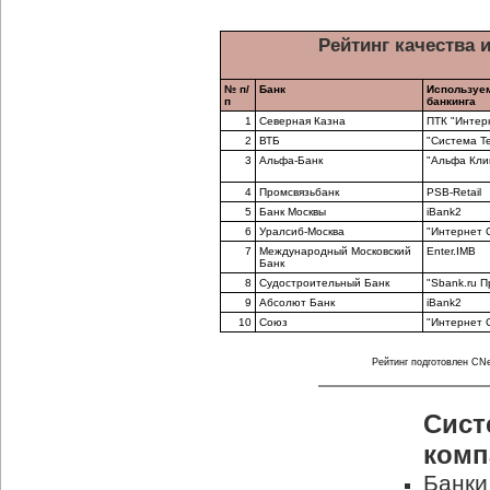
Рейтинг качества 
№ п/
Банк
Используем
п
банкинга
1
Северная Казна
ПТК "Интерн
2
ВТБ
"Система Т
3
Альфа-Банк
"Альфа Кли
4
Промсвязьбанк
PSB-Retail
5
Банк Москвы
iBank2
6
Уралсиб-Москва
"Интернет 
7
Международный Московский
Enter.IMB
Банк
8
Судостроительный Банк
"Sbank.ru П
9
Абсолют Банк
iBank2
10
Союз
"Интернет 
Рейтинг подготовлен CNew
Сист
комп
Банки