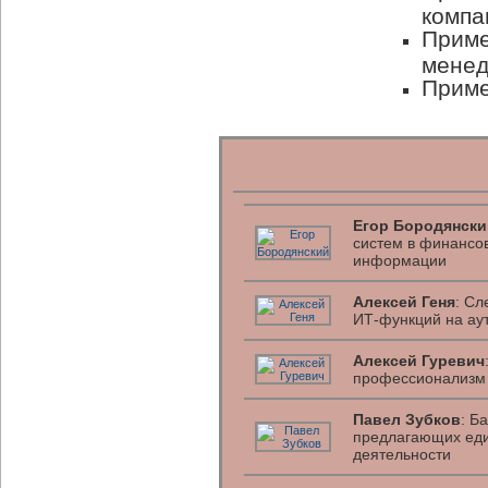
компа
Приме
мене
Приме
Егор Бородянски
систем в финансо
информации
Алексей Геня
: Сл
ИТ-функций на ау
Алексей Гуревич
профессионализм 
Павел Зубков
: Б
предлагающих еди
деятельности