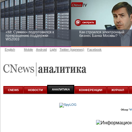
«Mr. Сумкин» подготовился к
Как строился электронный
прекращению поддержки
бизнес Банка Москвы?
WS2003
English
Mobile
Android
Light
Twitter (topnews)
Facebook
Заоблачная оптимизация: как
Рейтинг CNewsInfrastructure 20
Faberlic изменил подход к
приглашаем участвовать
аналитике
АНАЛИТИКА
CNEWS
НОВОСТИ
КОНФЕРЕНЦИИ
ЖУРНАЛ
Обзор "
И