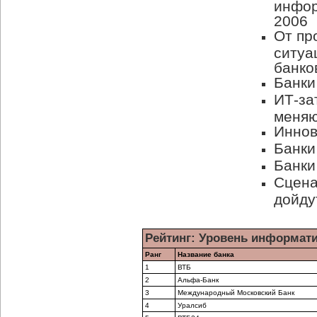
инфор
2006
От пр
ситуа
банко
Банки
ИТ-за
меняю
Иннов
Банки
Банки
Сцена
дойду
Рейтинг: Уровень информати
Ранг
Название банка
1
ВТБ
2
Альфа-Банк
3
Международный Московский Банк
4
Уралсиб