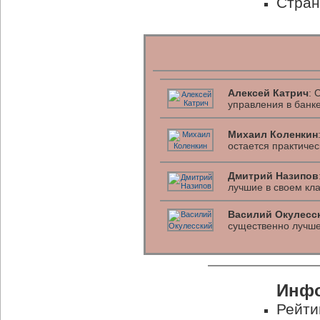
Стран
Алексей Катрич
: 
управления в банк
Михаил Коленкин
остается практиче
Дмитрий Назипов
лучшие в своем кл
Василий Окулесс
существенно лучше
Инфо
Рейти