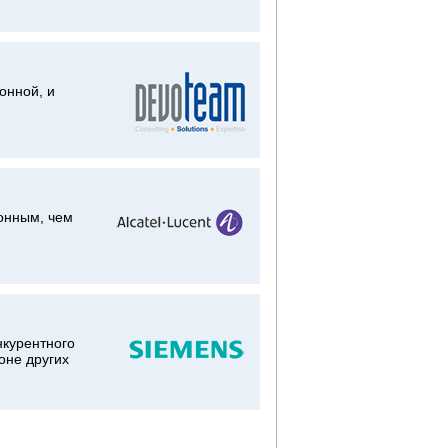
онной, и
онным, чем
нкурентного
оне других