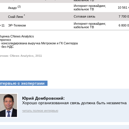
кабельное ТВ
Интернет-провайдинг,
(2)
10 561
Акадо
кабельное ТВ
*
Сотовая связь
7 700 
Скай Линк
Интернет-провайдинг,
-11
ЭР-Телеком
6 800 
кабельное ТВ
 Оценка CNews Analytics
 прогноз
 - консолидирована выручка Метроком и ГК Синтерра
 - без НДС
очник: CNews Analytics, 2011
нтервью с экспертами
Юрий Домбровский:
Хорошо организованная связь должна быть незаметна
читать полное интервью