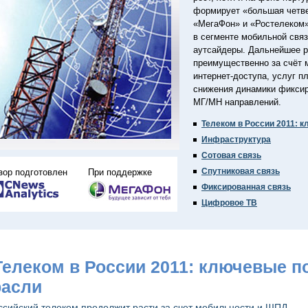
формирует «большая четв
«МегаФон» и «Ростелеком»
в сегменте мобильной связ
аутсайдеры. Дальнейшее р
преимущественно за счёт 
интернет-доступа, услуг п
снижения динамики фиксиро
МГ/МН направлений.
Телеком в России 2011: 
Инфраструктура
Сотовая связь
Спутниковая связь
зор подготовлен
При поддержке
Фиксированная связь
Цифровое ТВ
 Телеком в России 2011: ключевые п
расли
ссийский телеком продолжит расти за счет мобильности и ШПД