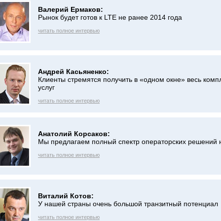
Валерий Ермаков:
Рынок будет готов к LTE не ранее 2014 года
читать полное интервью
Андрей Касьяненко:
Клиенты стремятся получить в «одном окне» весь комп
услуг
читать полное интервью
Анатолий Корсаков:
Мы предлагаем полный спектр операторских решений н
читать полное интервью
Виталий Котов:
У нашей страны очень большой транзитный потенциал
читать полное интервью