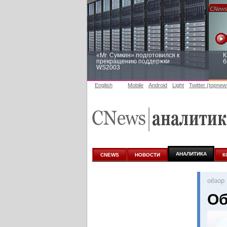
«Mr. Сумкин» подготовился к
К
прекращению поддержки
б
WS2003
English
Mobile
Android
Light
Twitter (topnew
Заоблачная оптимизация: как
Р
Faberlic изменил подход к
п
аналитике
АНАЛИТИКА
CNEWS
НОВОСТИ
К
oбзор
Об