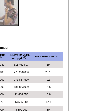
оссии
010,
Выручка 2009,
Рост 2010/2009, %
1)
(2)
тыс. руб.
 249
311 467 803
19
 189
275 270 000
25,1
 000
271 867 500
-0,1
 000
181 883 000
18,5
 000
22 404 555
16,8
 776
13 555 087
-12,4
 000
8 300 000
30