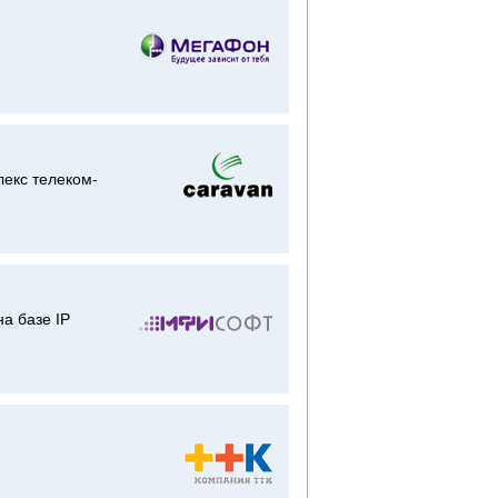
лекс телеком-
а базе IP