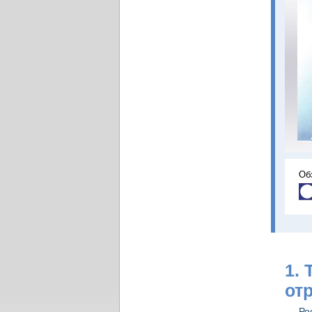
Об
1.
от
Ро