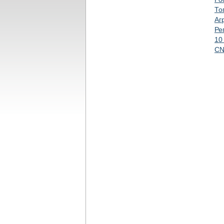
То
Аг
Ре
10
CN