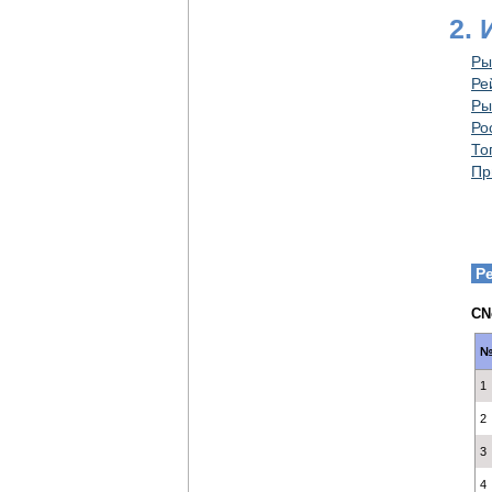
2.
Ры
Ре
Ры
Ро
То
Пр
Р
CN
1
2
3
4