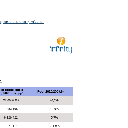
страиваются под облака
1
 от проектов в
Рост 2010/2009,%
, 2009, тыс.руб.
21 450 000
-4,2%
7 383 105
49,9%
8 229 422
5,7%
1 027 118
211,8%