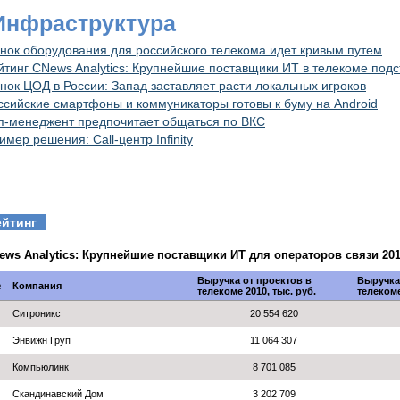
 Инфраструктура
нок оборудования для российского телекома идет кривым путем
йтинг CNews Analytics: Крупнейшие поставщики ИТ в телекоме под
нок ЦОД в России: Запад заставляет расти локальных игроков
ссийские смартфоны и коммуникаторы готовы к буму на Android
п-менеджент предпочитает общаться по ВКС
имер решения: Call-центр Infinity
ейтинг
ews Analytics: Крупнейшие поставщики ИТ для операторов связи 201
Выручка от проектов в
Выручка
№
Компания
телекоме 2010, тыс. руб.
телекоме
Ситроникс
20 554 620
Энвижн Груп
11 064 307
Компьюлинк
8 701 085
Скандинавский Дом
3 202 709