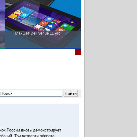
Планшет Dell Venue 11 Pro
Пора выбирать Fujitsu!
ок России вновь демонстрирует
рбаций. Три четверти оборота