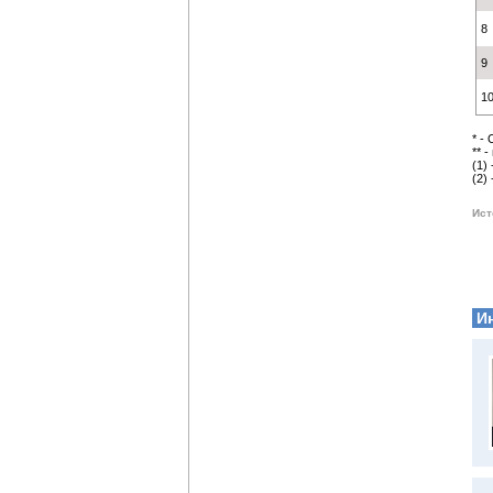
8
9
10
* -
** -
(1)
(2)
Ист
И