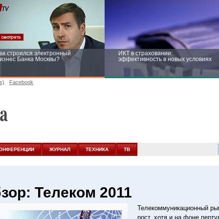
ак строился электронный
ИКТ в страховании:
изнес Банка Москвы?
эффективность в новых условиях
s)
Facebook
ейтинг CNewsInfrastructure 2015:
Информационная безопасность
риглашаем участвовать
бизнеса и госструктур: развитие в
новых условиях
ОНФЕРЕНЦИИ
ЖУРНАЛ
ТЕХНИКА
ТВ
зор: Телеком 2011
Телекоммуникационный рын
рост, хотя и на фоне перту