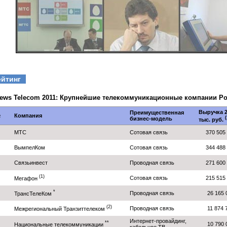
ейтинг
ews Telecom 2011: Крупнейшие телекоммуникационные компании Р
Выручка 2
Преимущественная
№
Компания
(
бизнес-модель
тыс. руб.
МТС
Сотовая связь
370 505
ВымпелКом
Сотовая связь
344 488
Связьинвест
Проводная связь
271 600
(1)
Сотовая связь
215 515
Мегафон
*
Проводная связь
26 165
ТрансТелеКом
(2)
Проводная связь
11 874
Межрегиональный Транзиттелеком
Интернет-провайдинг,
**
10 790
Национальные телекоммуникации