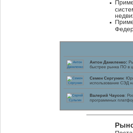
Приме
систе
недви
Приме
Федер
Антон Даниленко:
Ры
быстрее рынка ПО в 
Семен Сергунин
: Юр
использование СЭД н
Валерий Чаусов
: Р
программных платфо
Рыно
Поста