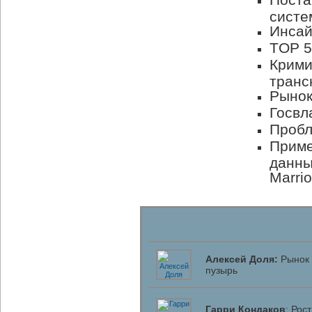
систе
Инсай
TOP 5
Крими
транс
Рынок
Госвл
Пробл
Приме
данны
Marrio
Алексей Доля:
Рынок 
пузырь
Гарри Кондаков
: Рос