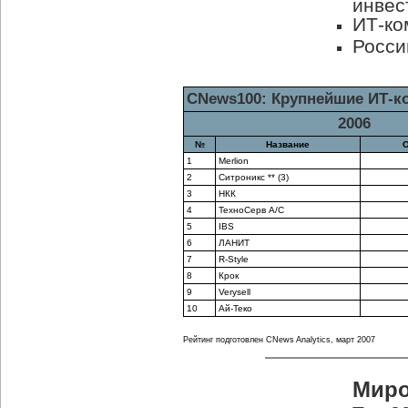
инвес
ИТ-ко
Росси
CNews100: Крупнейшие ИТ-к
2006
№
Название
О
1
Merlion
2
Ситроникс ** (3)
3
НКК
4
ТехноСерв А/С
5
IBS
6
ЛАНИТ
7
R-Style
8
Крок
9
Verysell
10
Ай-Теко
Рейтинг подготовлен CNews Analytics, март 2007
Миро