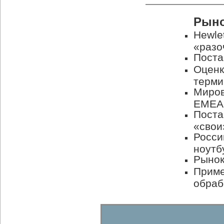
Рыно
Hewle
«разо
Поста
Оценк
терми
Миров
ЕМЕА
Поста
«свои
Росси
ноутб
Рынок
Приме
обраб