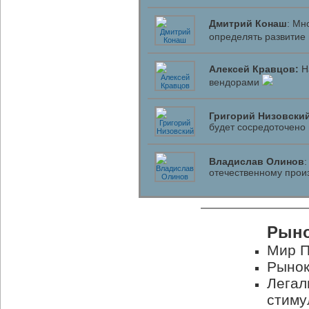
Дмитрий Конаш
: Мн
определять развитие
Алексей Кравцов:
На
вендорами
Григорий Низовски
будет сосредоточено 
Владислав Олинов
отечественному прои
Рыно
Мир П
Рынок
Легал
стиму