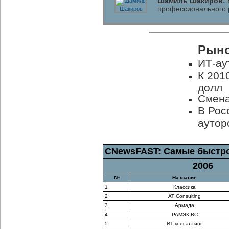
Шамиль Шакиров:
профессионального 
Рыно
ИТ-ау
К 201
долл
Смена
В Рос
аутор
CNewsFAST: Самые быстр
2006
№
Название
1
Классика
2
AT Consulting
3
Армада
4
РАМЭК-ВС
5
ИТ-консалтинг