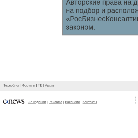
Авторские права на 
на подбор и располо
«РосБизнесКонсалтин
законом.
Техноблог
|
Форумы
|
ТВ
|
Архив
Об издании
|
Реклама
|
Вакансии
|
Контакты