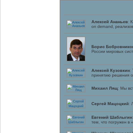
Алексей Ананьев
: 
on demand, реализов
Борис Бобровнико
России мировых сис
Алексей Кузовкин
:
принятию решения о
Михаил Лящ
: Мы вс
Сергей Мацоцкий
: 
Евгений Шаблыгин
тем, что погружен в