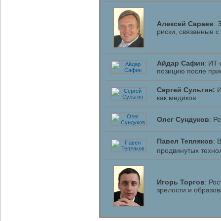
Алексей Сараев
: 
риски, связанные с
Айдар Сафин
: ИТ
позицию после при
Сергей Сульгин:
И
как медиков
Олег Сундуков
: Р
Павел Тепляков
: 
продвинутых техно
Игорь Торгов
: Ро
зрелости и образо