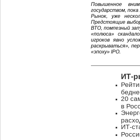
Повышенное вним
государством, пока
Рынок, уже неско
Предстоящие выбор
ВТО, помпезный зап
«полюса» скандал
игроков явно усло
раскрываться», пер
«эпоху» IPO.
ИТ-р
Рейти
бедн
20 са
в Рос
Энерг
расхо
ИТ-ст
Росси