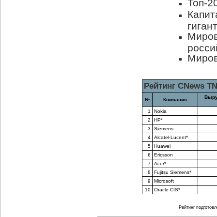
Топ-2
Капит
гиган
Миров
росси
Миров
Рейтинг CNews T
Выру
№
Компания
1
Nokia
2
HP*
3
Siemens
4
Alcatel-Lucent*
5
Huawei
6
Ericsson
7
Aсer*
8
Fujitsu Siemens*
9
Microsoft
10
Oracle CIS*
Рейтинг подготовл