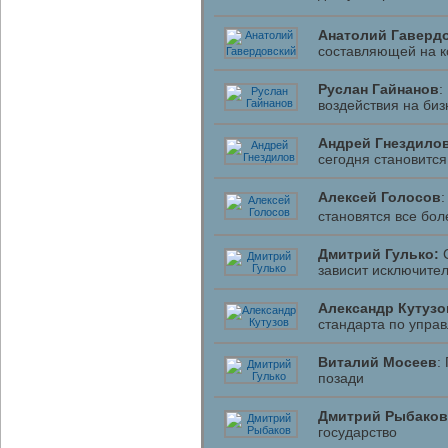
Анатолий Гаверд
составляющей на к
Руслан Гайнанов
:
воздействия на биз
Андрей Гнездило
сегодня становится
Алексей Голосов
становятся все бо
Дмитрий Гулько:
С
зависит исключител
Александр Кутузо
стандарта по управ
Виталий Мосеев
:
позади
Дмитрий Рыбаков
государство