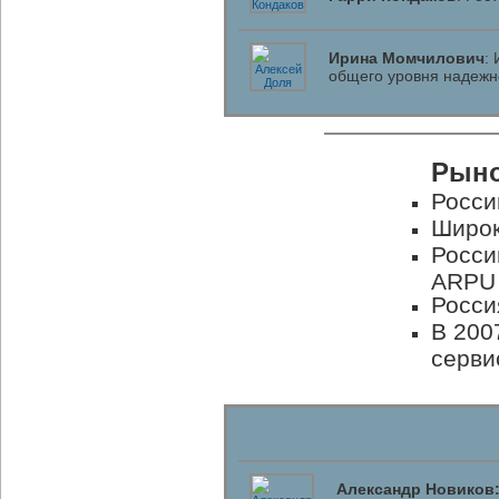
Ирина Момчилович
:
общего уровня надежн
Рыно
Росси
Широк
Росси
ARPU
Росси
В 200
серви
Александр Новиков