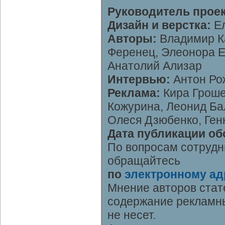
Руководитель проек
Дизайн и верстка:
Ел
Авторы:
Владимир К
Ференец, Элеонора Е
Анатолий Ализар
Интервью:
Антон Ро
Реклама:
Кира Гроше
Кожурина, Леонид Ба
Олеся Дзюбенко, Ген
Дата публикации об
По вопросам сотрудн
обращайтесь
по
электронному ад
Мнение авторов стат
содержание рекламны
не несет.