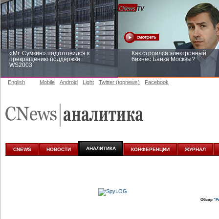
«Mr. Сумкин» подготовился к
Как строился электронный
прекращению поддержки
бизнес Банка Москвы?
WS2003
English
Mobile
Android
Light
Twitter (topnews)
Facebook
Заоблачная оптимизация: как
Рейтинг CNewsInfrastructure 20
Faberlic изменил подход к
приглашаем участвовать
аналитике
АНАЛИТИКА
CNEWS
НОВОСТИ
КОНФЕРЕНЦИИ
ЖУРНАЛ
Обзор
"Р