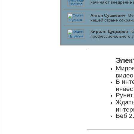
начинают внедрение 
Антон Сушкевич
: Ме
нашей стране сохрани
Кирилл Цуцкарев
: 
профессионального 
Элек
Миров
видео
В инт
инвес
Рунет
Ждать
интер
Веб 2