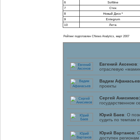
6
Softline
7
Стек
8
Новый Диск *
9
Entegrum
10
Лета
Рейтинг подготовлен CNews Analytics, март 2007
Евгений Аксенов
:
отраслевую «мамин
Вадим Афанасьев
проекты
Сергей Анисимов
государственном с
Юрий Баев
: О по
судить по темпам е
Юрий Вартанов
: 
доступен регионам