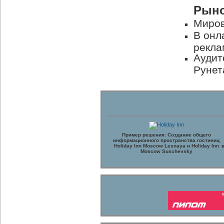
Рыно
Миров
В онл
рекла
Аудит
Рунет
Пример решения: Создание общего
информационного пространства гостиниц
Holiday Inn Moscow Lesnaya и Holiday Inn
Moscow Suschevsky