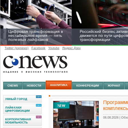
Цифровая трансформация в
Российский бизнес актив
нестабильное время — пять
движется по пути цифро
полезных лайфхаков
трансформации
Twitter (topnews)
Facebook
Youtube
Яндекс.Дзен
Средний бизнес начал
цифровизироваться со
скоростью крупных
АНАЛИТИКА
CNEWS
НОВОСТИ
КОНФЕРЕНЦИИ
ЖУРНАЛ
корпораций
УМНЫЙ ГОРОД
Программ
комплекс
ЛАЙФХАКИ
ЦИФРОВИЗАЦИИ
06.08.2026
| Обз
КОРПОРАТИВНАЯ
МОБИЛЬНОСТЬ