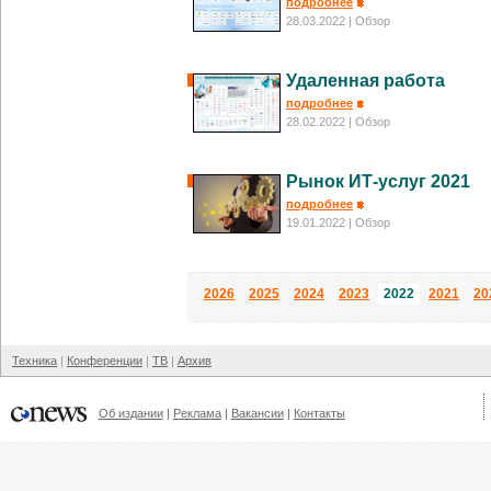
подробнее
28.03.2022
| Обзор
Удаленная работа
подробнее
28.02.2022
| Обзор
Рынок ИТ-услуг 2021
подробнее
19.01.2022
| Обзор
2026
2025
2024
2023
2022
2021
20
Техника
Конференции
ТВ
Архив
Об издании
Реклама
Вакансии
Контакты