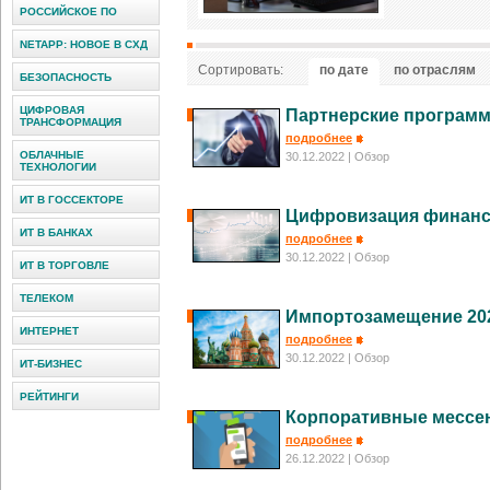
РОССИЙСКОЕ ПО
NETAPP: НОВОЕ В СХД
Сортировать:
по дате
по отраслям
БЕЗОПАСНОСТЬ
ЦИФРОВАЯ
Партнерские программ
ТРАНСФОРМАЦИЯ
подробнее
ОБЛАЧНЫЕ
30.12.2022
| Обзор
ТЕХНОЛОГИИ
ИТ В ГОССЕКТОРЕ
Цифровизация финанс
ИТ В БАНКАХ
подробнее
30.12.2022
| Обзор
ИТ В ТОРГОВЛЕ
ТЕЛЕКОМ
Импортозамещение 202
ИНТЕРНЕТ
подробнее
30.12.2022
| Обзор
ИТ-БИЗНЕС
РЕЙТИНГИ
Корпоративные мессе
подробнее
26.12.2022
| Обзор