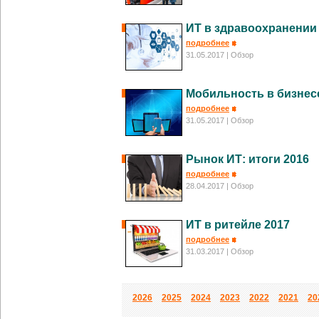
ИТ в здравоохранении
подробнее
31.05.2017
| Обзор
Мобильность в бизнес
подробнее
31.05.2017
| Обзор
Рынок ИТ: итоги 2016
подробнее
28.04.2017
| Обзор
ИТ в ритейле 2017
подробнее
31.03.2017
| Обзор
2026
2025
2024
2023
2022
2021
20