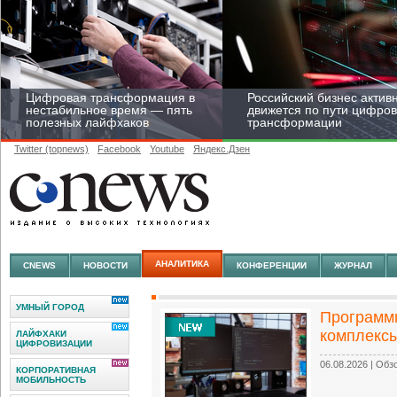
Цифровая трансформация в
Российский бизнес актив
нестабильное время — пять
движется по пути цифро
полезных лайфхаков
трансформации
Twitter (topnews)
Facebook
Youtube
Яндекс.Дзен
Средний бизнес начал
цифровизироваться со
скоростью крупных
АНАЛИТИКА
CNEWS
НОВОСТИ
КОНФЕРЕНЦИИ
ЖУРНАЛ
корпораций
УМНЫЙ ГОРОД
Программ
комплекс
ЛАЙФХАКИ
ЦИФРОВИЗАЦИИ
06.08.2026
| Обз
КОРПОРАТИВНАЯ
МОБИЛЬНОСТЬ