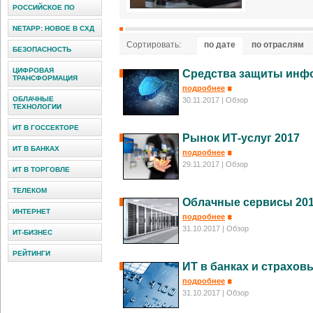
РОССИЙСКОЕ ПО
NETAPP: НОВОЕ В СХД
Сортировать:
по дате
по отраслям
БЕЗОПАСНОСТЬ
ЦИФРОВАЯ
Средства защиты инфо
ТРАНСФОРМАЦИЯ
подробнее
ОБЛАЧНЫЕ
30.11.2017
| Обзор
ТЕХНОЛОГИИ
ИТ В ГОССЕКТОРЕ
Рынок ИТ-услуг 2017
ИТ В БАНКАХ
подробнее
29.11.2017
| Обзор
ИТ В ТОРГОВЛЕ
ТЕЛЕКОМ
Облачные сервисы 20
ИНТЕРНЕТ
подробнее
31.10.2017
| Обзор
ИТ-БИЗНЕС
РЕЙТИНГИ
ИТ в банках и страхов
подробнее
31.10.2017
| Обзор